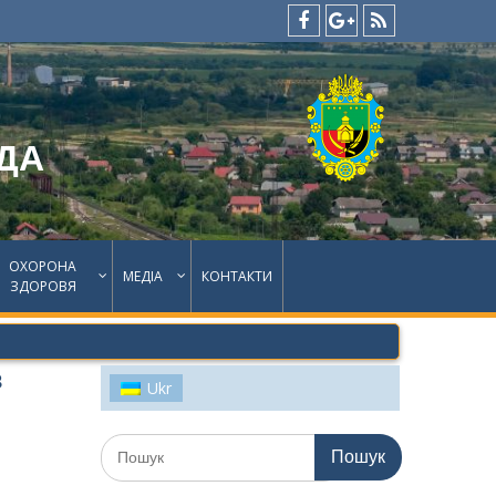
facebook
google
feed
plus
ДА
ОХОРОНА
МЕДІА
КОНТАКТИ
ЗДОРОВЯ
З
Ukr
Шукати: