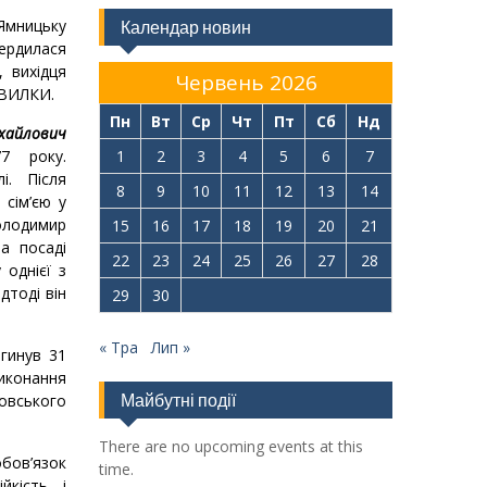
Ямницьку
Календар новин
ердилася
 вихідця
Червень 2026
 ВИЛКИ.
Пн
Вт
Ср
Чт
Пт
Сб
Нд
йлович
7 року.
1
2
3
4
5
6
7
і. Після
8
9
10
11
12
13
14
сім’єю у
Володимир
15
16
17
18
19
20
21
а посаді
22
23
24
25
26
27
28
 однієї з
дтоді він
29
30
« Тра
Лип »
гинув 31
виконання
Майбутні події
овського
There are no upcoming events at this
обов’язок
time.
йкість і