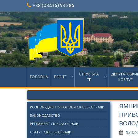
Skip
+38 (03436) 53 286
to
content
СТРУКТУРА
ДЕПУТАТСЬКИ
ГОЛОВНА
ПРО ТГ
ТГ
КОРПУС
ЯМНИЦ
РОЗПОРЯДЖЕННЯ ГОЛОВИ СІЛЬСЬКОЇ РАДИ
ПРИВО
ЗАКОНОДАВСТВО
ВОЛО
РЕГЛАМЕНТ СІЛЬСЬКОЇ РАДИ
03.06
СТАТУТ СІЛЬСЬКОЇ РАДИ