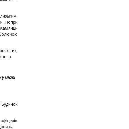
лизьким,
и. Попри
ам’янці-
є болючою
рцях тих,
сного.
 у місті
→ Будинок
 офіцерів
адовища