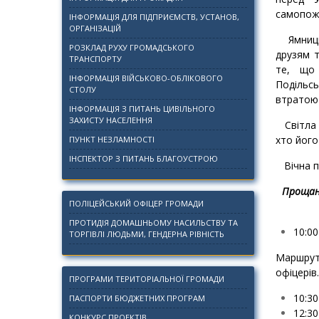
самопож
ІНФОРМАЦІЯ ДЛЯ ПІДПРИЄМСТВ, УСТАНОВ,
ОРГАНІЗАЦІЙ
Ямницьк
РОЗКЛАД РУХУ ГРОМАДСЬКОГО
друзям 
ТРАНСПОРТУ
те, що 
ІНФОРМАЦІЯ ВІЙСЬКОВО-ОБЛІКОВОГО
Подільсь
СТОЛУ
втратою 
ІНФОРМАЦІЯ З ПИТАНЬ ЦИВІЛЬНОГО
ЗАХИСТУ НАСЕЛЕННЯ
Світла п
хто його
ПУНКТ НЕЗЛАМНОСТІ
ІНСПЕКТОР З ПИТАНЬ БЛАГОУСТРОЮ
Вічна па
Прощанн
ПОЛІЦЕЙСЬКИЙ ОФІЦЕР ГРОМАДИ
ПРОТИДІЯ ДОМАШНЬОМУ НАСИЛЬСТВУ ТА
10:00
ТОРГІВЛІ ЛЮДЬМИ, ГЕНДЕРНА РІВНІСТЬ
Маршрут:
офіцерів.
ПРОГРАМИ ТЕРИТОРІАЛЬНОЇ ГРОМАДИ
10:3
ПАСПОРТИ БЮДЖЕТНИХ ПРОГРАМ
12:30
КОНКУРС ПРОЕКТІВ