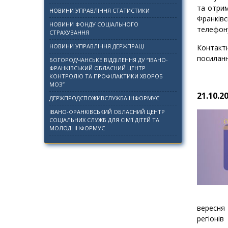
та отрим
НОВИНИ УПРАВЛІННЯ СТАТИСТИКИ
Франківс
НОВИНИ ФОНДУ СОЦІАЛЬНОГО
телефону
СТРАХУВАННЯ
НОВИНИ УПРАВЛІННЯ ДЕРЖПРАЦІ
Контакт
посилан
БОГОРОДЧАНСЬКЕ ВІДДІЛЕННЯ ДУ “ІВАНО-
ФРАНКІВСЬКИЙ ОБЛАСНИЙ ЦЕНТР
КОНТРОЛЮ ТА ПРОФІЛАКТИКИ ХВОРОБ
МОЗ”
21
.10.2
ДЕРЖПРОДСПОЖИВСЛУЖБА ІНФОРМУЄ
ІВАНО-ФРАНКІВСЬКИЙ ОБЛАСНИЙ ЦЕНТР
СОЦІАЛЬНИХ СЛУЖБ ДЛЯ СІМ’Ї ДІТЕЙ ТА
МОЛОДІ ІНФОРМУЄ
вересня 
регіоні