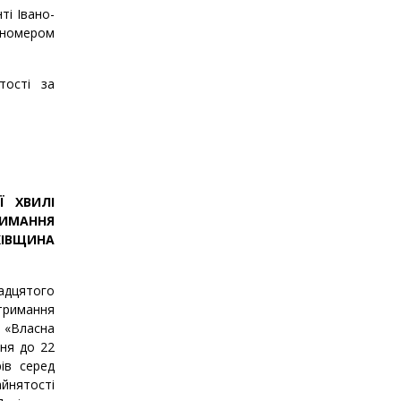
ті Івано-
а номером
тості за
Ї ХВИЛІ
ИМАННЯ
КІВЩИНА
адцятого
римання
ю «Власна
сня до 22
рів серед
йнятості