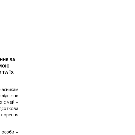
ННЯ ЗА
АМОЮ
 ТА ЇХ
учасникам
алідністю
х сімей –
дсоткова
творення
і особи –