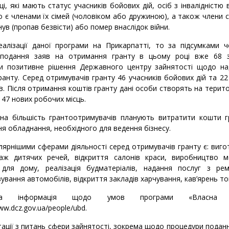
ці, які мають статус учасників бойових дій, осіб з інвалідністю 
о є членами їх сімей (чоловіком або дружиною), а також члени с
нув (пропав безвісти) або помер внаслідок війни.
алізації даної програми на Прикарпатті, то за підсумками ч
 подання заяв на отримання гранту в цьому році вже 68 з
и позитивне рішення Державного центру зайнятості щодо на
ранту. Серед отримувачів гранту 46 учасників бойових дій та 2
в. Після отримання коштів гранту дані особи створять на терито
147 нових робочих місць.
на більшість грантоотримувачів планують витратити кошти г
я обладнання, необхідного для ведення бізнесу.
ярнішими сферами діяльності серед отримувачів гранту є: виг
аж дитячих речей, відкриття салонів краси, виробництво м
 для дому, реалізація будматеріалів, надання послуг з ре
ування автомобілів, відкриття закладів харчування, кав’ярень т
ьна інформація щодо умов програми «Власна с
www.dcz.gov.ua/people/ubd.
ації з питань сфери зайнятості, зокрема щодо процедури подан