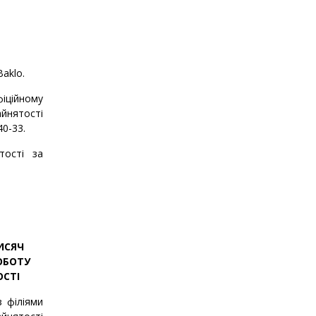
xBaklo
.
іційному
нятості
40-33
.
тості за
ИСЯЧ
ОБОТУ
ОСТІ
 філіями