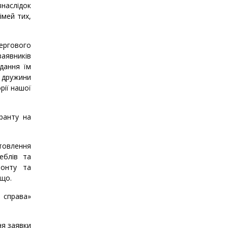
внаслідок
імей тих,
ергового
аявників
дання їм
2 дружини
рії нашої
ранту на
отовлення
еблів та
монту та
ощо.
права»
ня заявки