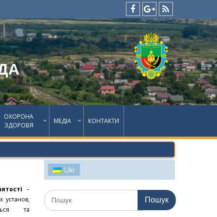
facebook
google
feed
plus
ДА
ОХОРОНА
МЕДІА
КОНТАКТИ
ЗДОРОВЯ
Ukr
нятості
–
Шукати:
х установ,
ється та