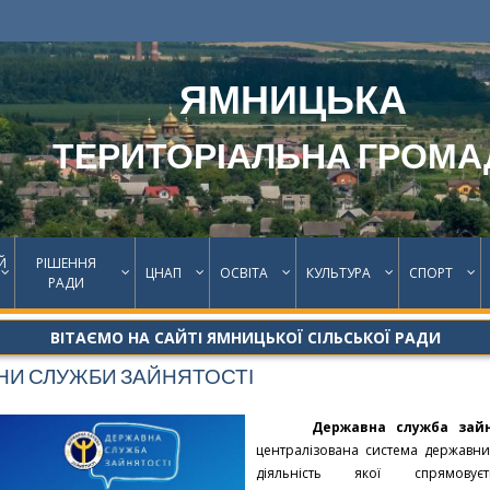
ЯМНИЦЬКА
ТЕРИТОРІАЛЬНА ГРОМА
Й
РІШЕННЯ
ЦНАП
ОСВІТА
КУЛЬТУРА
СПОРТ
РАДИ
ВІТАЄМО НА САЙТІ ЯМНИЦЬКОЇ СІЛЬСЬКОЇ РАДИ
НИ СЛУЖБИ ЗАЙНЯТОСТІ
Державна служба зай
централізована система державни
діяльність якої спрямову