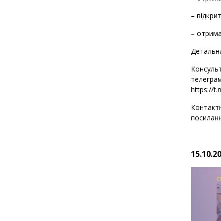
– відкри
– отрима
Детальн
Консуль
телегр
https://t
Контакт
посилан
15.10.2