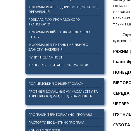
соціальні
ІНФОРМАЦІЯ ДЛЯ ПІДПРИЄМСТВ, УСТАНОВ,
ОРГАНІЗАЦІЙ
оператив
навчання
РОЗКЛАД РУХУ ГРОМАДСЬКОГО
тільки в м
ТРАНСПОРТУ
ІНФОРМАЦІЯ ВІЙСЬКОВО-ОБЛІКОВОГО
Служба з
СТОЛУ
вдосконал
ІНФОРМАЦІЯ З ПИТАНЬ ЦИВІЛЬНОГО
ЗАХИСТУ НАСЕЛЕННЯ
Режим р
ПУНКТ НЕЗЛАМНОСТІ
Івано-Ф
ІНСПЕКТОР З ПИТАНЬ БЛАГОУСТРОЮ
ПОНЕД
ВІВТО
ПОЛІЦЕЙСЬКИЙ ОФІЦЕР ГРОМАДИ
ПРОТИДІЯ ДОМАШНЬОМУ НАСИЛЬСТВУ ТА
СЕРЕ
ТОРГІВЛІ ЛЮДЬМИ, ГЕНДЕРНА РІВНІСТЬ
ЧЕТВ
П‘ЯТН
ПРОГРАМИ ТЕРИТОРІАЛЬНОЇ ГРОМАДИ
ПАСПОРТИ БЮДЖЕТНИХ ПРОГРАМ
СУБО
КОНКУРС ПРОЕКТІВ