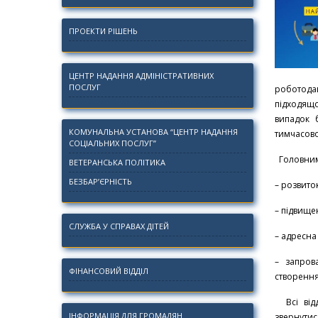
ПРОЕКТИ РІШЕНЬ
ЦЕНТР НАДАННЯ АДМІНІСТРАТИВНИХ
ПОСЛУГ
роботода
підходящо
випадок 
КОМУНАЛЬНА УСТАНОВА “ЦЕНТР НАДАННЯ
тимчасов
СОЦІАЛЬНИХ ПОСЛУГ”
Головними
ВЕТЕРАНСЬКА ПОЛІТИКА
БЕЗБАР’ЄРНІСТЬ
– розвито
– підвище
СЛУЖБА У СПРАВАХ ДІТЕЙ
– адресна
– запров
ФІНАНСОВИЙ ВІДДІЛ
створення
Всі відд
ІНФОРМАЦІЯ ДЛЯ ГРОМАДЯН
звернутис