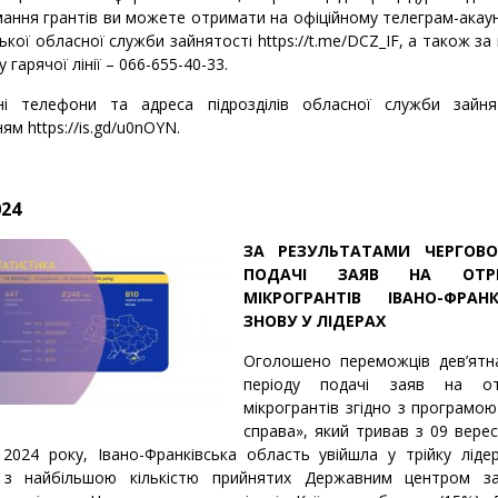
ання грантів ви можете отримати на офіційному телеграм-акаун
ької обласної служби зайнятості
https://t.me/DCZ_IF
, а також з
 гарячої лінії – 066-655-40-33.
ні телефони та адреса підрозділів обласної служби зайня
ням
https://is.gd/u0nOYN
.
024
ЗА РЕЗУЛЬТАТАМИ ЧЕРГОВО
ПОДАЧІ ЗАЯВ НА ОТР
МІКРОГРАНТІВ ІВАНО-ФРАН
ЗНОВУ У ЛІДЕРАХ
Оголошено переможців дев’ятн
періоду подачі заяв на от
мікрогрантів згідно з програмо
справа», який тривав з 09 вере
2024 року, Івано-Франківська область увійшла у трійку ліде
в з найбільшою кількістю прийнятих Державним центром за