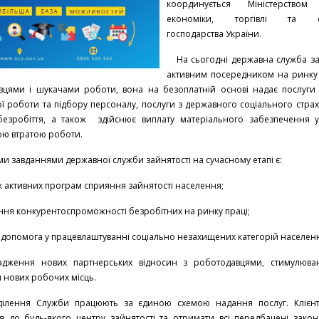
координується Міністерством 
економіки, торгівлі та сі
господарства України.
На сьогодні державна служба зай
активним посередником на ринку 
вцями і шукачами роботи, вона на безоплатній основі надає послуги 
ї роботи та підбору персоналу, послуги з державного соціального стра
безробіття, а також здійснює виплату матеріального забезпечення у 
ою втратою роботи.
 завданнями державної служби зайнятості на сучасному етапі є:
к активних програм сприяння зайнятості населення;
ння конкурентоспроможності безробітних на ринку праці;
 допомога у працевлаштуванні соціально незахищених категорій населен
адження нових партнерських відносин з роботодавцями, стимулюва
 нових робочих місць.
ілення Служби працюють за єдиною схемою надання послуг. Клієн
я до будь-якого центру зайнятості та отримати всі передбачені зако