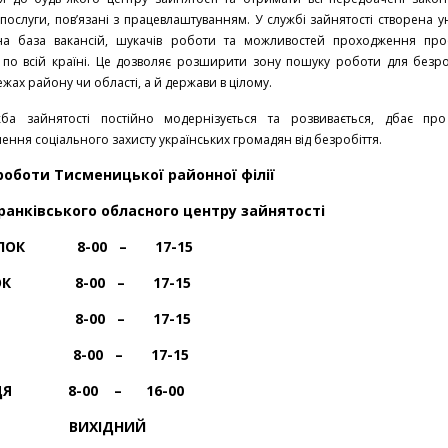
 послуги, пов’язані з працевлаштуванням. У службі зайнятості створена у
на база вакансій, шукачів роботи та можливостей проходження про
 по всій країні. Це дозволяє розширити зону пошуку роботи для безро
ежах району чи області, а й держави в цілому.
айнятості постійно модернізується та розвивається, дбає про
ення соціального захисту українських громадян від безробіття.
оботи Тисменицької районної філії
ранківського обласного центру зайнятості
ІЛОК 8-00 – 17-15
РОК 8-00 – 17-15
ДА 8-00 – 17-15
ЕР 8-00 – 17-15
ИЦЯ 8-00 – 16-00
ТА ВИХІДНИЙ