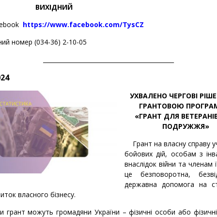
ЛЯ ВИХІДНИЙ
cebook
https://www.facebook.com/TysCZ
ий номер (034-36) 2-10-05
_____________________________________________
024
УХВАЛЕНО ЧЕРГОВІ РІШЕ
ГРАНТОВОЮ ПРОГР
«ГРАНТ ДЛЯ ВЕТЕРАНІВ
ПОДРУЖЖЯ»
Грант на власну справу 
бойових дій, особам з інв
внаслідок війни та членам ї
це безповоротна, безві
державна допомога на с
иток власного бізнесу.
 грант можуть громадяни України – фізичні особи або фізичн