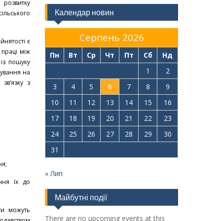
розвитку
Календар новин
льського
Серпень 2026
нятості є
праці між
Пн
Вт
Ср
Чт
Пт
Сб
Нд
із пошуку
1
2
хування на
зв’язку з
3
4
5
6
7
8
9
10
11
12
13
14
15
16
17
18
19
20
21
22
23
24
25
26
27
28
29
30
31
ня;
« Лип
ння їх до
Майбутні події
ти можуть
There are no upcoming events at this
нодавством