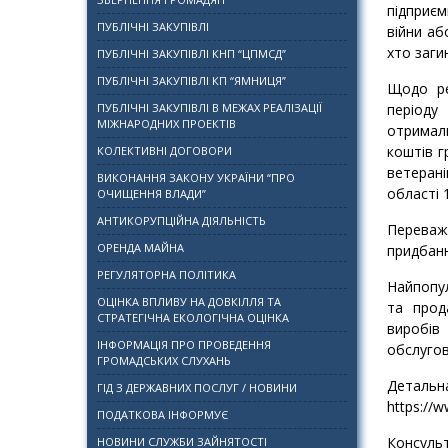
підприєм
ПУБЛІЧНІ ЗАКУПІВЛІ
війни аб
хто заги
ПУБЛІЧНІ ЗАКУПІВЛІ КНП “ЦПМСД”
ПУБЛІЧНІ ЗАКУПІВЛІ КП “ЯМНИЦЯ”
Щодо ре
ПУБЛІЧНІ ЗАКУПІВЛІ В МЕЖАХ РЕАЛІЗАЦІЇ
періоду
МІЖНАРОДНИХ ПРОЕКТІВ
отримал
коштів г
КОЛЕКТИВНІ ДОГОВОРИ
ветерані
ВИКОНАННЯ ЗАКОНУ УКРАЇНИ “ПРО
області 
ОЧИЩЕННЯ ВЛАДИ”
АНТИКОРУПЦІЙНА ДІЯЛЬНІСТЬ
Переваж
ОРЕНДА МАЙНА
придбанн
РЕГУЛЯТОРНА ПОЛІТИКА
Найпопул
ОЦІНКА ВПЛИВУ НА ДОВКІЛЛЯ ТА
та прод
СТРАТЕГІЧНА ЕКОЛОГІЧНА ОЦІНКА
виробів
ІНФОРМАЦІЯ ПРО ПРОВЕДЕННЯ
обслугов
ГРОМАДСЬКИХ СЛУХАНЬ
Детал
ГІД З ДЕРЖАВНИХ ПОСЛУГ / НОВИНИ
https://
ПОДАТКОВА ІНФОРМУЄ
Консульт
НОВИНИ СЛУЖБИ ЗАЙНЯТОСТІ