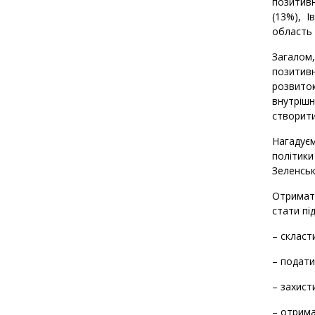
позитивн
(13%), І
область 
Загалом
позитив
розвито
внутрішн
створити
Нагадує
політик
Зеленськ
Отримати
стати пі
– скласт
– подати
– захист
– отрима