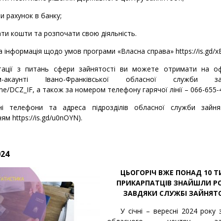
ти рахунок в банку;
ти кошти та розпочати свою діяльність.
а інформація щодо умов програми «Власна справа»
https://is.gd/
тації з питань сфери зайнятості ви можете отримати на оф
ам-акаунті Івано-Франківської обласної служби зай
.me/DCZ_IF
, а також за номером телефону гарячої лінії –
066-655-
ні телефони та адреса підрозділів обласної служби зайня
ням
https://is.gd/u0nOYN
).
024
ЦЬОГОРІЧ ВЖЕ ПОНАД 10 Т
ПРИКАРПАТЦІВ ЗНАЙШЛИ Р
ЗАВДЯКИ СЛУЖБІ ЗАЙНЯТ
У січні – вересні 2024 року з