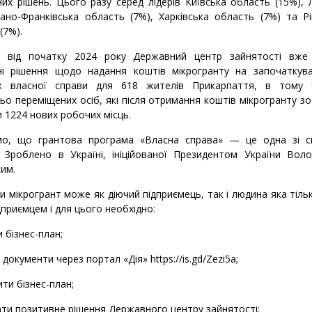
их рішень. Цього разу серед лідерів Київська область (15%), 
вано-Франківська область (7%), Харківська область (7%) та Р
(7%).
, від початку 2024 року Державний центр зайнятості вже
ні рішення щодо надання коштів мікрогранту на започаткув
к власної справи для 618 жителів Прикарпаття, в тому 
ьо переміщених осіб, які після отримання коштів мікрогранту зо
 1224 нових робочих місць.
мо, що грантова програма «Власна справа» — це одна зі с
и Зроблено в Україні, ініційованої Президентом України Вол
им.
 мікрогрант може як діючий підприємець, так і людина яка тіль
дприємцем і для цього необхідно:
и бізнес-план;
 документи через портал «Дія»
https://is.gd/Zezi5a
;
ити бізнес-план;
ти позитивне рішення Державного центру зайнятості;