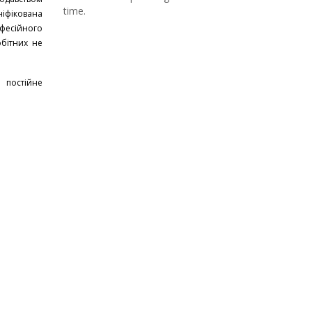
time.
ніфікована
фесійного
бітних не
 постійне