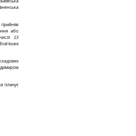
Львівська
івненська
 прийняв
ання або
числі 23
бов’язані
кладових
одимиром
ки планує