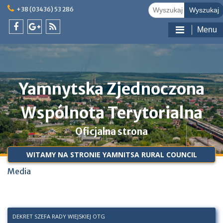
Skip
Szukać:
+38 (03436) 53 286
to
content
Menu
facebook
google
feed
@pl
plus
@pl
@pl
Yamnytska Zjednoczona
Wspólnota Terytorialna
Oficjalna strona
WITAMY NA STRONIE YAMNITSA RURAL COUNCIL
Media
DEKRET SZEFA RADY WIEJSKIEJ OTG