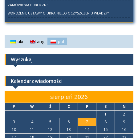
ZAMÓWIENIA PUBLICZNE
WDROŻENIE USTAWY O UKRAINIE „O OCZYSZCZENIU WŁADZY”
ukr
ang
pol
Wyszukaj
Kalendarz wiadomości
sierpień 2026
P
W
Ś
C
P
S
N
1
2
3
4
5
6
7
8
9
10
11
12
13
14
15
16
17
18
19
20
21
22
23