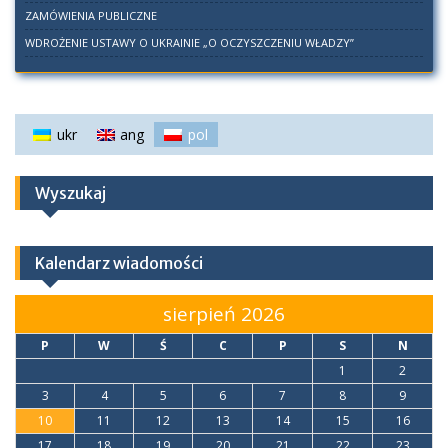
ZAMÓWIENIA PUBLICZNE
WDROŻENIE USTAWY O UKRAINIE „O OCZYSZCZENIU WŁADZY”
ukr
ang
pol
Wyszukaj
Kalendarz wiadomości
sierpień 2026
P
W
Ś
C
P
S
N
1
2
3
4
5
6
7
8
9
10
11
12
13
14
15
16
17
18
19
20
21
22
23