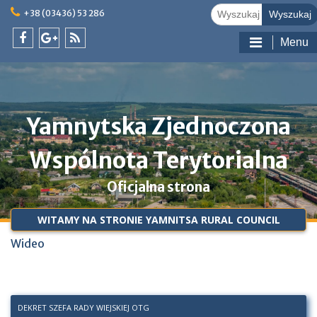
Skip
Szukać:
+38 (03436) 53 286
to
content
Menu
facebook
google
feed
@pl
plus
@pl
@pl
Yamnytska Zjednoczona
Wspólnota Terytorialna
Oficjalna strona
WITAMY NA STRONIE YAMNITSA RURAL COUNCIL
Wideo
DEKRET SZEFA RADY WIEJSKIEJ OTG