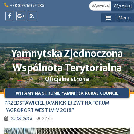
Skip
Szukać:
+38 (03436) 53 286
to
content
Menu
facebook
google
feed
@pl
plus
@pl
@pl
Yamnytska Zjednoczona
Wspólnota Terytorialna
Oficjalna strona
WITAMY NA STRONIE YAMNITSA RURAL COUNCIL
PRZEDSTAWICIEL JAMNICKIEJ ZWT NA FORUM
“AGROPORT WEST LVIV 2018”
25.04.2018
2273