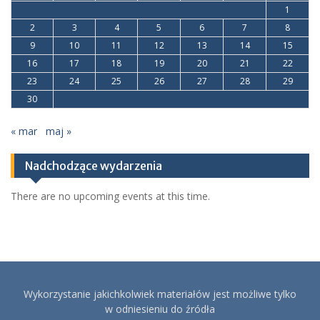
1
2
3
4
5
6
7
8
9
10
11
12
13
14
15
16
17
18
19
20
21
22
23
24
25
26
27
28
29
30
« mar
maj »
Nadchodzące wydarzenia
There are no upcoming events at this time.
Wykorzystanie jakichkolwiek materiałów jest możliwe tylko
w odniesieniu do źródła