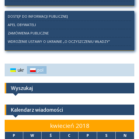
DOSTĘP DO INFORMACJI PUBLICZNEJ
APEL OBYWATELI
ZAMÓWIENIA PUBLICZNE
WDROŻENIE USTAWY O UKRAINIE „O OCZYSZCZENIU WŁADZY”
ukr
pol
Wyszukaj
Kalendarz wiadomości
kwiecień 2018
P
W
Ś
C
P
S
N