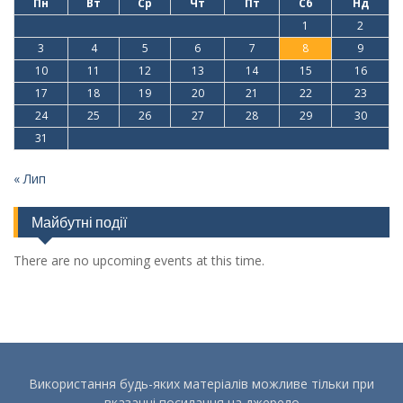
Пн
Вт
Ср
Чт
Пт
Сб
Нд
1
2
3
4
5
6
7
8
9
10
11
12
13
14
15
16
17
18
19
20
21
22
23
24
25
26
27
28
29
30
31
« Лип
Майбутні події
There are no upcoming events at this time.
Використання будь-яких матеріалів можливе тільки при
вказанні посилання на джерело