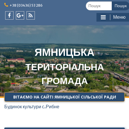
Skip
Шукати:
+38 (03436) 53 286
to
content
Меню
facebook
google
feed
plus
ЯМНИЦЬКА
ТЕРИТОРІАЛЬНА
ГРОМАДА
ВІТАЄМО НА САЙТІ ЯМНИЦЬКОЇ СІЛЬСЬКОЇ РАДИ
Будинок культури с.Рибне