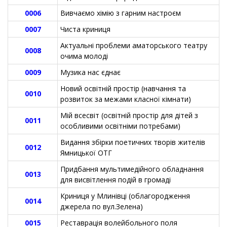
0006
Вивчаємо хімію з гарним настроєм
0007
Чиста криниця
Актуальні проблеми аматорського театру
0008
очима молоді
0009
Музика нас єднає
Новий освітній простір (навчання та
0010
розвиток за межами класної кімнати)
Мій всесвіт (освітній простір для дітей з
0011
особливими освітніми потребами)
Видання збірки поетичних творів жителів
0012
Ямницької ОТГ
Придбання мультимедійного обладнання
0013
для висвітлення подій в громаді
Криниця у Млинівці (облагородження
0014
джерела по вул.Зелена)
0015
Реставрація волейбольного поля