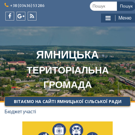
Skip
Шукати:
+38 (03436) 53 286
to
content
Меню
facebook
google
feed
plus
ЯМНИЦЬКА
ТЕРИТОРІАЛЬНА
ГРОМАДА
ВІТАЄМО НА САЙТІ ЯМНИЦЬКОЇ СІЛЬСЬКОЇ РАДИ
Бюджет участі