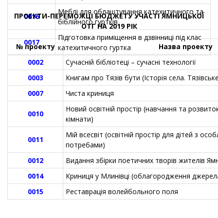
Меблі для облаштування катехитичного та
ПРОЕКТИ-ПЕРЕМОЖЦІ
БЮДЖЕТУ УЧАСТІ ЯМНИЦЬКОЇ
0016
біблійного гуртків
ОТГ НА 2019 РІК
Підготовка приміщення в дзвінниці під клас
0017
№ проекту
Назва проекту
катехитичного гуртка
0002
Сучасній бібліотеці – сучасні технології
0003
Книгам про Тязів бути (Історія села. Тязівське
0007
Чиста криниця
Новий освітній простір (навчання та розвито
0010
кімнати)
Мій всесвіт (освітній простір для дітей з осо
0011
потребами)
0012
Видання збірки поетичних творів жителів Ям
0014
Криниця у Млинівці (облагородження джерела
0015
Реставрація волейбольного поля