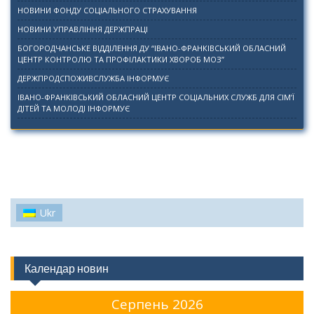
НОВИНИ ФОНДУ СОЦІАЛЬНОГО СТРАХУВАННЯ
НОВИНИ УПРАВЛІННЯ ДЕРЖПРАЦІ
БОГОРОДЧАНСЬКЕ ВІДДІЛЕННЯ ДУ “ІВАНО-ФРАНКІВСЬКИЙ ОБЛАСНИЙ
ЦЕНТР КОНТРОЛЮ ТА ПРОФІЛАКТИКИ ХВОРОБ МОЗ”
ДЕРЖПРОДСПОЖИВСЛУЖБА ІНФОРМУЄ
ІВАНО-ФРАНКІВСЬКИЙ ОБЛАСНИЙ ЦЕНТР СОЦІАЛЬНИХ СЛУЖБ ДЛЯ СІМ’Ї
ДІТЕЙ ТА МОЛОДІ ІНФОРМУЄ
Ukr
Календар новин
Серпень 2026