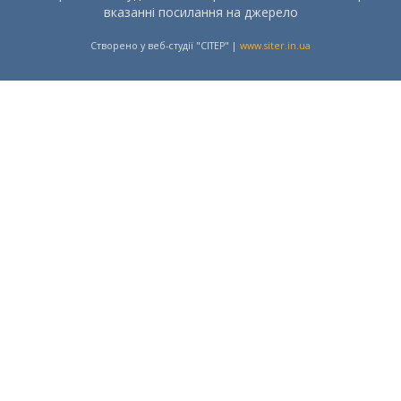
вказанні посилання на джерело
Створено у веб-студії "СІТЕР" |
www.siter.in.ua