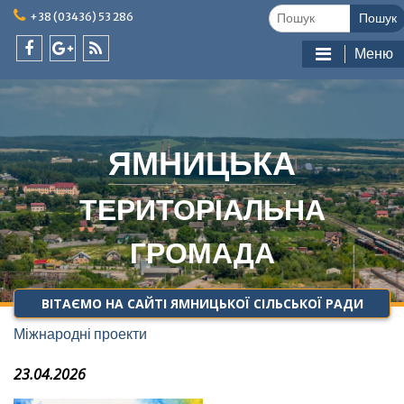
Skip
Шукати:
+38 (03436) 53 286
to
content
Меню
facebook
google
feed
plus
ЯМНИЦЬКА
ТЕРИТОРІАЛЬНА
ГРОМАДА
ВІТАЄМО НА САЙТІ ЯМНИЦЬКОЇ СІЛЬСЬКОЇ РАДИ
Міжнародні проекти
23.04.2026