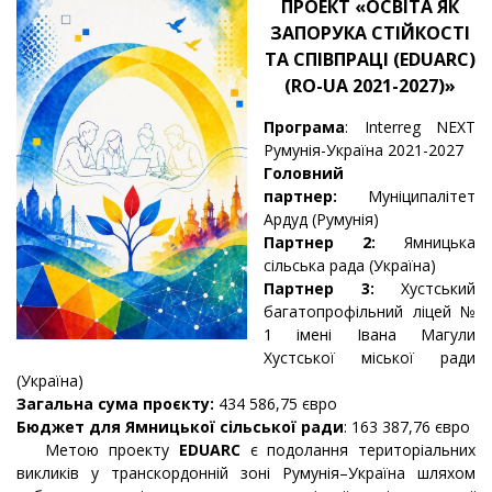
ПРОЕКТ «ОСВІТА ЯК
ЗАПОРУКА СТІЙКОСТІ
ТА СПІВПРАЦІ (EDUARC)
(RO-UA 2021-2027)»
Програма
: Interreg NEXT
Румунія-Україна 2021-2027
Головний
партнер:
Муніципалітет
Ардуд (Румунія)
Партнер 2:
Ямницька
сільська рада (Україна)
Партнер 3:
Хустський
багатопрофільний ліцей №
1 імені Івана Магули
Хустської міської ради
(Україна)
Загальна сума проєкту:
434 586,75 євро
Бюджет для Ямницької сільської ради
: 163 387,76 євро
Метою проекту
EDUARC
є подолання територіальних
викликів у транскордонній зоні Румунія–Україна шляхом