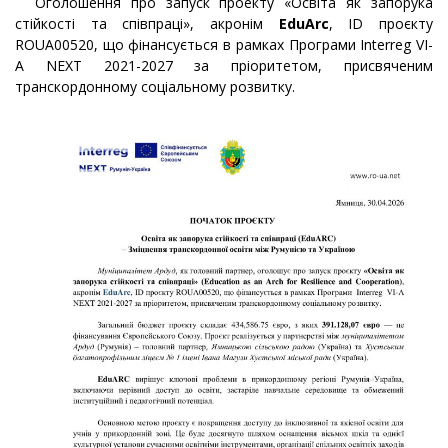
Оголошення про запуск проекту «Освіта як запорука
стійкості та співпраці», акронім
EduArc
, ID проєкту
ROUA00520, що фінансується в рамках Програми Interreg VI-
A NEXT 2021-2027 за пріоритетом, присвяченим
транскордонному соціальному розвитку.