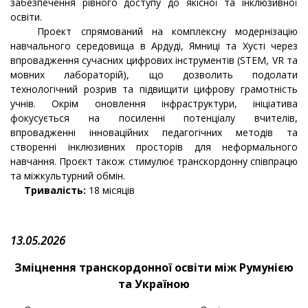
забезпечення рівного доступу до якісної та інклюзивної
освіти.
Проект спрямований на комплексну модернізацію
навчального середовища в Ардуді, Ямниці та Хусті через
впровадження сучасних цифрових інструментів (STEM, VR та
мовних лабораторій), що дозволить подолати
технологічний розрив та підвищити цифрову грамотність
учнів. Окрім оновлення інфраструктури, ініціатива
фокусується на посиленні потенціалу вчителів,
впровадженні інноваційних педагогічних методів та
створенні інклюзивних просторів для неформального
навчання. Проєкт також стимулює транскордонну співпрацю
та міжкультурний обмін.
Тривалість:
18 місяців
13.05.2026
Зміцнення транскордонної освіти між Румунією
та Україною