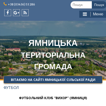
Skip
Шукати:
+38 (03436) 53 286
to
content
Меню
facebook
google
feed
plus
ЯМНИЦЬКА
ТЕРИТОРІАЛЬНА
ГРОМАДА
ВІТАЄМО НА САЙТІ ЯМНИЦЬКОЇ СІЛЬСЬКОЇ РАДИ
ФУТБОЛ
ФУТБОЛЬНИЙ КЛУБ
“ВИХОР
” (ЯМНИЦЯ)