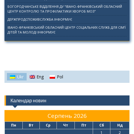
БОГОРОДЧАНСЬКЕ ВІДДІЛЕННЯ ДУ “ІВАНО-ФРАНКІВСЬКИЙ ОБЛАСНИЙ
ЦЕНТР КОНТРОЛЮ ТА ПРОФІЛАКТИКИ ХВОРОБ МОЗ”
ДЕРЖПРОДСПОЖИВСЛУЖБА ІНФОРМУЄ
ІВАНО-ФРАНКІВСЬКИЙ ОБЛАСНИЙ ЦЕНТР СОЦІАЛЬНИХ СЛУЖБ ДЛЯ СІМ’Ї
ДІТЕЙ ТА МОЛОДІ ІНФОРМУЄ
Ukr
Eng
Pol
Календар новин
Серпень 2026
Пн
Вт
Ср
Чт
Пт
Сб
Нд
1
2