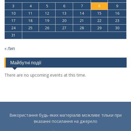
3
4
5
6
7
8
9
10
11
12
13
14
15
16
17
18
19
20
21
22
23
24
25
26
27
28
29
30
31
« Лип
Майбутні події
There are no upcoming events at this time.
Використання будь-яких матеріалів можливе тільки при
вказанні посилання на джерело