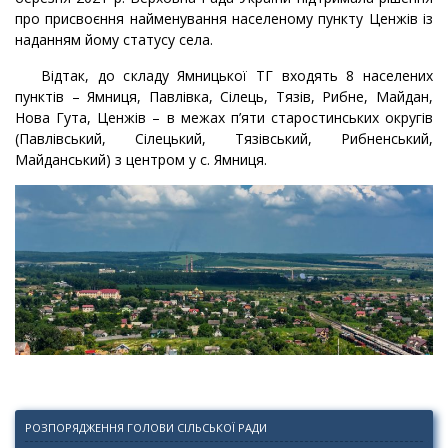
про присвоєння найменування населеному пункту Ценжів із
наданням йому статусу села.
Відтак, до складу Ямницької ТГ входять 8 населених
пунктів – Ямниця, Павлівка, Сілець, Тязів, Рибне, Майдан,
Нова Гута, Ценжів – в межах п’яти старостинських округів
(Павлівський, Сілецький, Тязівський, Рибненський,
Майданський) з центром у с. Ямниця.
РОЗПОРЯДЖЕННЯ ГОЛОВИ СІЛЬСЬКОЇ РАДИ