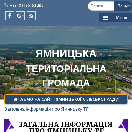
Skip
Шукати:
+38 (03436) 53 286
to
content
Меню
facebook
google
feed
plus
ЯМНИЦЬКА
ТЕРИТОРІАЛЬНА
ГРОМАДА
ВІТАЄМО НА САЙТІ ЯМНИЦЬКОЇ СІЛЬСЬКОЇ РАДИ
Загальна інформація про Ямницьку ТГ