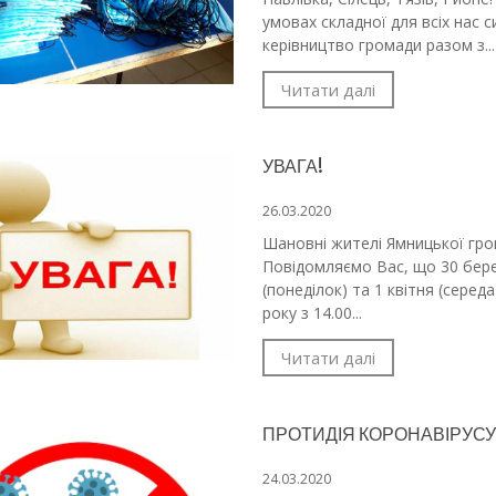
умовах складної для всіх нас с
керівництво громади разом з...
Читати далі
УВАГА!
26.03.2020
Шановні жителі Ямницької г
Повідомляємо Вас, що 30 бер
(понеділок) та 1 квітня (середа
року з 14.00...
Читати далі
ПРОТИДІЯ КОРОНАВІРУСУ
24.03.2020