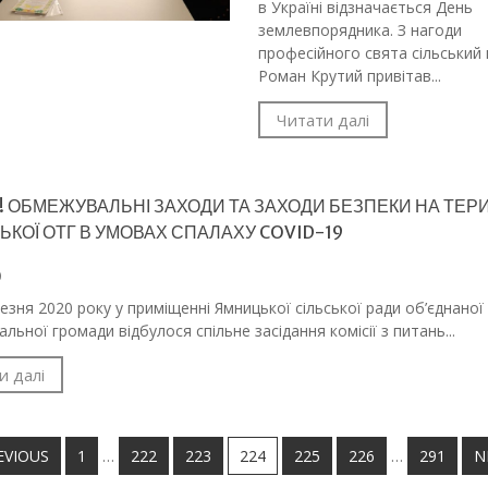
в Україні відзначається День
землевпорядника. З нагоди
професійного свята сільський
Роман Крутий привітав...
Читати далі
!! ОБМЕЖУВАЛЬНІ ЗАХОДИ ТА ЗАХОДИ БЕЗПЕКИ НА ТЕРИ
КОЇ ОТГ В УМОВАХ СПАЛАХУ COVID-19
0
ня 2020 року у приміщенні Ямницької сільської ради об’єднаної
альної громади відбулося спільне засідання комісії з питань...
и далі
EVIOUS
1
…
222
223
224
225
226
…
291
N