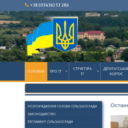
Skip
+38 (03436) 53 286
to
content
СТРУКТУРА
ДЕПУТАТСЬКИ
ГОЛОВНА
ПРО ТГ
ТГ
КОРПУС
Останн
РОЗПОРЯДЖЕННЯ ГОЛОВИ СІЛЬСЬКОЇ РАДИ
ЗАКОНОДАВСТВО
РЕГЛАМЕНТ СІЛЬСЬКОЇ РАДИ