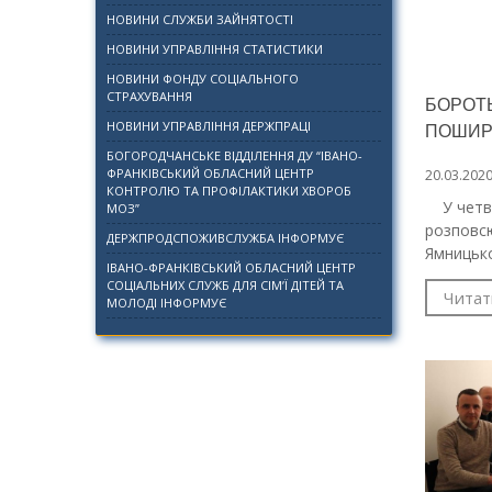
НОВИНИ СЛУЖБИ ЗАЙНЯТОСТІ
НОВИНИ УПРАВЛІННЯ СТАТИСТИКИ
НОВИНИ ФОНДУ СОЦІАЛЬНОГО
СТРАХУВАННЯ
БОРОТЬ
НОВИНИ УПРАВЛІННЯ ДЕРЖПРАЦІ
ПОШИР
БОГОРОДЧАНСЬКЕ ВІДДІЛЕННЯ ДУ “ІВАНО-
ФРАНКІВСЬКИЙ ОБЛАСНИЙ ЦЕНТР
20.03.202
КОНТРОЛЮ ТА ПРОФІЛАКТИКИ ХВОРОБ
У четвер
МОЗ”
розповсю
ДЕРЖПРОДСПОЖИВСЛУЖБА ІНФОРМУЄ
Ямницької
ІВАНО-ФРАНКІВСЬКИЙ ОБЛАСНИЙ ЦЕНТР
СОЦІАЛЬНИХ СЛУЖБ ДЛЯ СІМ’Ї ДІТЕЙ ТА
Читат
МОЛОДІ ІНФОРМУЄ