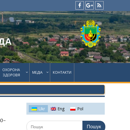
facebook
google
feed
plus
ДА
ОХОРОНА
МЕДІА
КОНТАКТИ
ЗДОРОВЯ
Ukr
Eng
Pol
90-
Шукати: