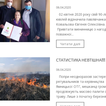
06.04.2020
02 квітня 2020 року свій 90-лі
ювілей відзначила павлівчанка
Ковальова Євгенія Олексіївна
Привітати іменинницю з нагод
поважної...
Читати далі
СТАТИСТИКА НЕВТІШНА!!!
06.04.2020
Попри неодноразові застер
рятувальників та керівництва
Ямницької ОТГ, мешканці гро
продовжують масово палити с
траву. Лише з початку березня.