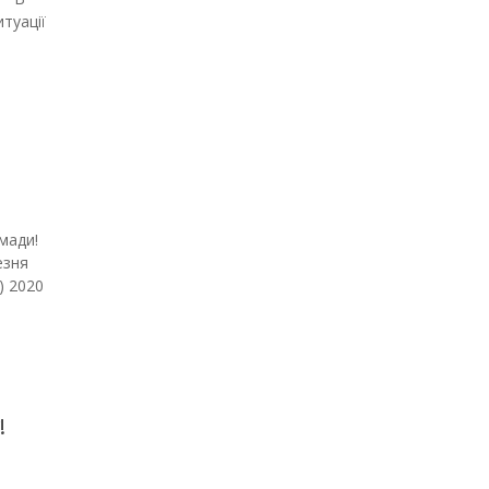
итуації
ромади!
езня
) 2020
!