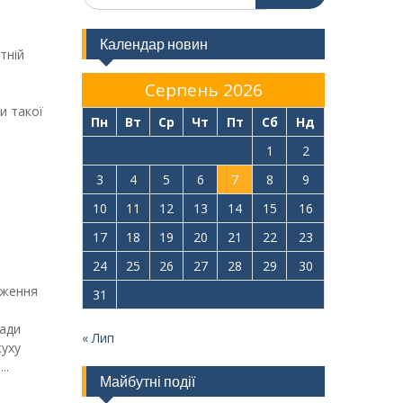
Календар новин
тній
Серпень 2026
.
и такої
Пн
Вт
Ср
Чт
Пт
Сб
Нд
1
2
3
4
5
6
7
8
9
10
11
12
13
14
15
16
17
18
19
20
21
22
23
24
25
26
27
28
29
30
еження
31
мади
« Лип
уху
..
Майбутні події