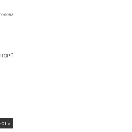
 голова
ТОРІЇ
EXT »