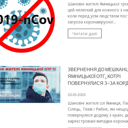
Шановні жителі Ямницької гр
цей нелегкий для кожного з на
коли перед усім людством пос
загроза коронавірусної...
Читати далі
ЗВЕРНЕННЯ ДО МЕШКАНЦ
ЯМНИЦЬКОЇ ОТГ, КОТРІ
ПОВЕРНУЛИСЯ З-ЗА КОР
20.03.2020
Шановні жителі сіл Ямниця, Па
Сілець, Тязів і Рибне, які нещ
повернулися додому з країн, д
зареєстровані випадки коронаві