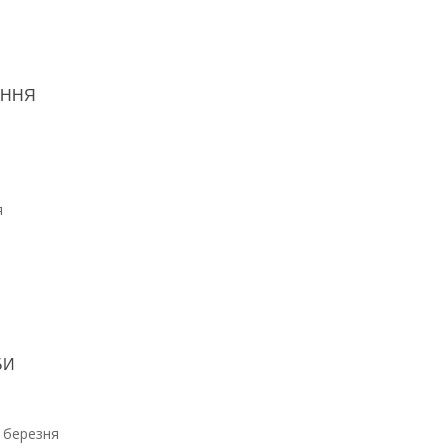
АННЯ
я
БИ
 березня