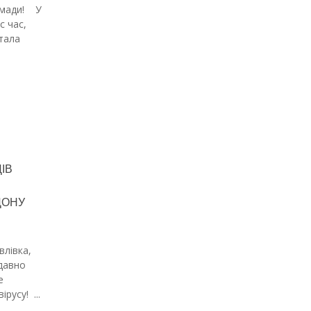
омади! У
с час,
тала
ІВ
ДОНУ
влівка,
одавно
е
русу! ...