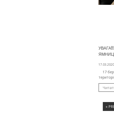
УВАГА!
ЯМНИЦЬ
17.03.202
17 берез
територі
Читат
« PR