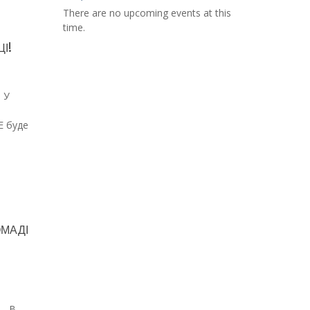
There are no upcoming events at this
time.
І!
 У
Е буде
ОМАДІ
е! В