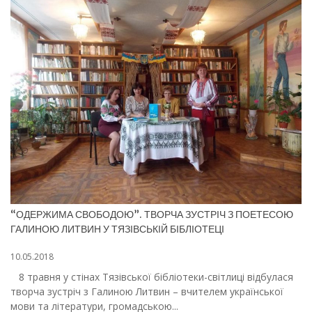
“ОДЕРЖИМА СВОБОДОЮ”. ТВОРЧА ЗУСТРІЧ З ПОЕТЕСОЮ
ГАЛИНОЮ ЛИТВИН У ТЯЗІВСЬКІЙ БІБЛІОТЕЦІ
10.05.2018
8 травня у стінах Тязівської бібліотеки-світлиці відбулася
творча зустріч з Галиною Литвин – вчителем української
мови та літератури, громадською...