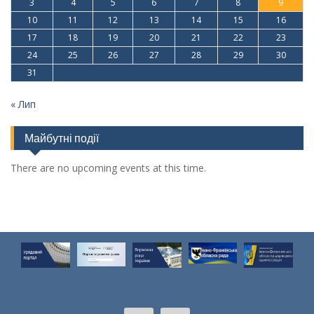
3
4
5
6
7
8
9
10
11
12
13
14
15
16
17
18
19
20
21
22
23
24
25
26
27
28
29
30
31
« Лип
Майбутні події
There are no upcoming events at this time.