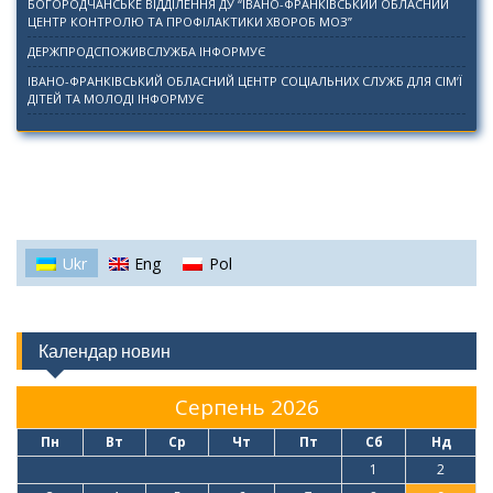
БОГОРОДЧАНСЬКЕ ВІДДІЛЕННЯ ДУ “ІВАНО-ФРАНКІВСЬКИЙ ОБЛАСНИЙ
ЦЕНТР КОНТРОЛЮ ТА ПРОФІЛАКТИКИ ХВОРОБ МОЗ”
ДЕРЖПРОДСПОЖИВСЛУЖБА ІНФОРМУЄ
ІВАНО-ФРАНКІВСЬКИЙ ОБЛАСНИЙ ЦЕНТР СОЦІАЛЬНИХ СЛУЖБ ДЛЯ СІМ’Ї
ДІТЕЙ ТА МОЛОДІ ІНФОРМУЄ
Ukr
Eng
Pol
Календар новин
Серпень 2026
Пн
Вт
Ср
Чт
Пт
Сб
Нд
1
2