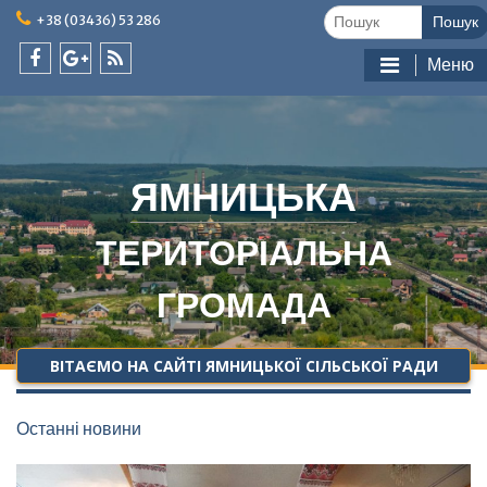
Skip
Шукати:
+38 (03436) 53 286
to
content
Меню
facebook
google
feed
plus
ЯМНИЦЬКА
ТЕРИТОРІАЛЬНА
ГРОМАДА
ВІТАЄМО НА САЙТІ ЯМНИЦЬКОЇ СІЛЬСЬКОЇ РАДИ
Останні новини