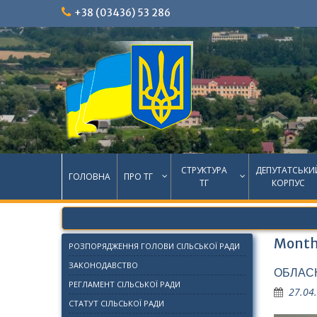
Skip
+38 (03436) 53 286
to
content
СТРУКТУРА
ДЕПУТАТСЬКИ
ГОЛОВНА
ПРО ТГ
ТГ
КОРПУС
Month
РОЗПОРЯДЖЕННЯ ГОЛОВИ СІЛЬСЬКОЇ РАДИ
ЗАКОНОДАВСТВО
ОБЛАСН
РЕГЛАМЕНТ СІЛЬСЬКОЇ РАДИ
27.04
СТАТУТ СІЛЬСЬКОЇ РАДИ