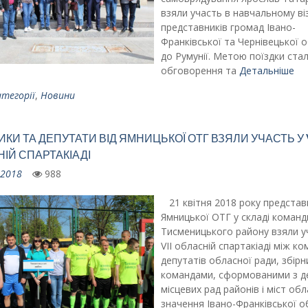
взяли участь в навчальному ві
представників громад Івано-
Франківської та Чернівецької 
до Румунії. Метою поїздки ста
обговорення та
Детальніше
атегорії
,
Новини
ИКИ ТА ДЕПУТАТИ ВІД ЯМНИЦЬКОЇ ОТГ ВЗЯЛИ УЧАСТЬ У V
ІЙ СПАРТАКІАДІ
.2018
988
21 квітня 2018 року представ
Ямницької ОТГ у складі команд
Тисменицького району взяли у
VIІ обласній спартакіаді між к
депутатів обласної ради, збір
командами, сформованими з д
місцевих рад районів і міст об
значення Івано-Франківської о