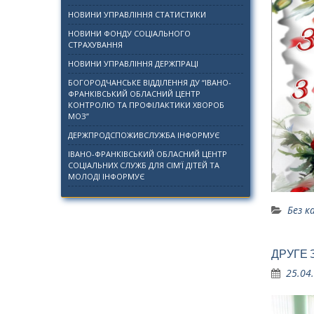
НОВИНИ УПРАВЛІННЯ СТАТИСТИКИ
НОВИНИ ФОНДУ СОЦІАЛЬНОГО
СТРАХУВАННЯ
НОВИНИ УПРАВЛІННЯ ДЕРЖПРАЦІ
БОГОРОДЧАНСЬКЕ ВІДДІЛЕННЯ ДУ “ІВАНО-
ФРАНКІВСЬКИЙ ОБЛАСНИЙ ЦЕНТР
КОНТРОЛЮ ТА ПРОФІЛАКТИКИ ХВОРОБ
МОЗ”
ДЕРЖПРОДСПОЖИВСЛУЖБА ІНФОРМУЄ
ІВАНО-ФРАНКІВСЬКИЙ ОБЛАСНИЙ ЦЕНТР
СОЦІАЛЬНИХ СЛУЖБ ДЛЯ СІМ’Ї ДІТЕЙ ТА
МОЛОДІ ІНФОРМУЄ
Без к
ДРУГЕ 
25.04