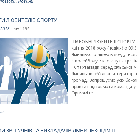
атегорії
,
Новини
ГИ ЛЮБИТЕЛІВ СПОРТУ
.2018
1196
ШАНОВНІ ЛЮБИТЕЛІ СПОРТУ!!!
квітня 2018 року (неділя) о 09:3
Ямницького ліцею відбудуться
з волейболу, які стануть трет
І Спартакіади серед сільської м
Ямницькій об’єднаній територіа
громаді. Запрошуємо усіх баж
прийти і підтримати команди-уч
Оргкомітет
ни
Й ЗВІТ УЧНІВ ТА ВИКЛАДАЧІВ ЯМНИЦЬКОЇ ДМШ