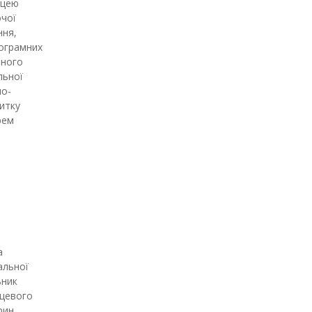
іцею
очої
ння,
ограмних
чного
льної
но-
итку
рем
а
альної
ьник
сцевого
рин