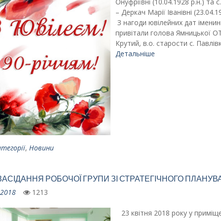
Онуфріївні (10.04.1928 р.н.) та 
– Деркач Марії Іванівні (23.04.1
З нагоди ювілейних дат імени
привітали голова Ямницької О
Крутий, в.о. старости с. Павлів
Детальніше
атегорії
,
Новини
ЗАСІДАННЯ РОБОЧОЇ ГРУПИ ЗІ СТРАТЕГІЧНОГО ПЛАНУ
.2018
1213
23 квітня 2018 року у приміще