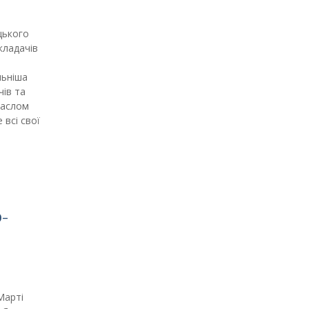
цького
кладачів
льніша
чів та
гаслом
 всі свої
0-
Марті