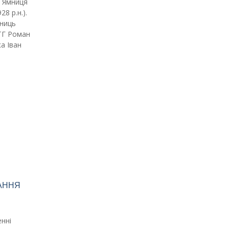
с. Ямниця
928 р.н.).
нниць
ТГ Роман
ка Іван
ВАННЯ
нні