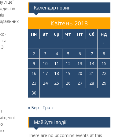
у ліцеї
Календар новин
одистів
ів
відальних
Квітень 2018
ко-
Пн
Вт
Ср
Чт
Пт
Сб
Нд
 та
1
 З
2
3
4
5
6
7
8
9
10
11
12
13
14
15
16
17
18
19
20
21
22
23
24
25
26
27
28
29
30
« Бер
Тра »
!
міщенні
Майбутні події
по
ло
There are no upcoming events at this