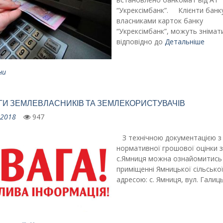
“Укрексімбанк”. Клієнти банку,
власниками карток банку
“Укрексімбанк”, можуть знімати
відповідно до
Детальніше
ни
ГИ ЗЕМЛЕВЛАСНИКІВ ТА ЗЕМЛЕКОРИСТУВАЧІВ
.2018
947
З технічною документацією з
нормативної грошової оцінки 
с.Ямниця можна ознайомитись
приміщенні Ямницької сільської
адресою: с. Ямниця, вул. Галиць