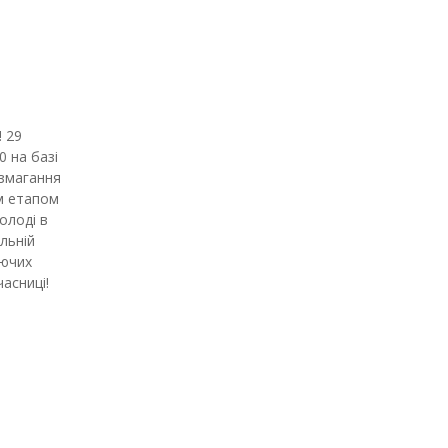
 29
0 на базі
 змагання
ім етапом
олоді в
льній
аючих
асниці!