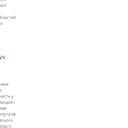
зиті
областей
ло
IІ
ники
и
часть у
омандою
ними
епутатів
ласного
бласті.