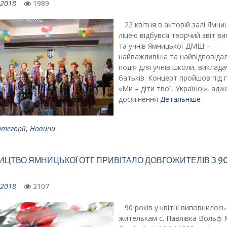
.2018
1989
22 квітня в актовій залі Ямни
ліцею відбувся творчий звіт ви
та учнів Ямницької ДМШ –
найважливіша та найвідповіда
подія для учнів школи, виклада
батьків. Концерт пройшов під 
«Ми – діти твої, Україно!», адже
досягнення
Детальніше
атегорії
,
Новини
ИЦТВО ЯМНИЦЬКОЇ ОТГ ПРИВІТАЛО ДОВГОЖИТЕЛІВ З 9
М
.2018
2107
90 років у квітні виповнилось
жителькам с. Павлівка Вольф 