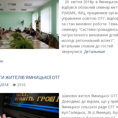
26 квітня 2018р. в Ямницьком
відбувся обласний семінар мет
Р(М)МК, ІМЦ, працівників орган
управління освітою ОТГ, відпо
за стан виховної роботи. Тема
семінару: “Система громадянсь
патріотичного виховання дітей
молоді: регіональний аспект”.
вітальним словом до гостей
звернулися
Детальніше
ни
ГИ ЖИТЕЛІВ ЯМНИЦЬКОЇ ОТГ
.2018
2510
Шановні жителі Ямницької ОТГ 
Доводимо до відома, що у при
Ямницької сільської ради ОТГ 
вул.Галицька, 36 (с.Ямниця), бу
встановлено банкомат від АТ