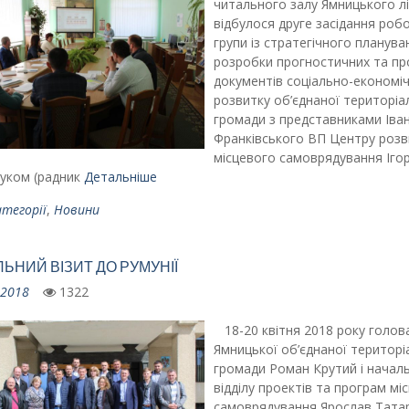
читального залу Ямницького л
відбулося друге засідання роб
групи із стратегічного планува
розробки прогностичних та пр
документів соціально-економі
розвитку об’єднаної територіа
громади з представниками Іва
Франківського ВП Центру розв
місцевого самоврядування Іго
уком (радник
Детальніше
атегорії
,
Новини
ЬНИЙ ВІЗИТ ДО РУМУНІЇ
.2018
1322
18-20 квітня 2018 року голов
Ямницької об’єднаної територі
громади Роман Крутий і начал
відділу проектів та програм мі
самоврядування Ярослав Тата