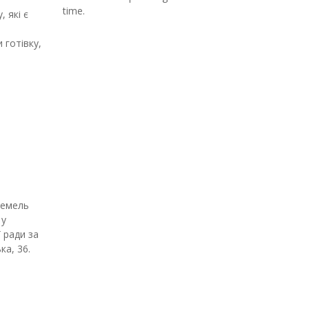
time.
 які є
 готівку,
земель
 у
 ради за
ка, 36.