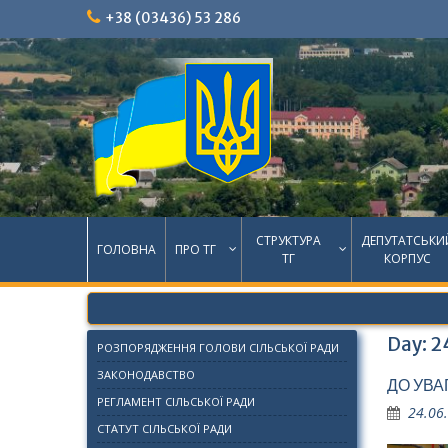
Skip
+38 (03436) 53 286
to
content
СТРУКТУРА
ДЕПУТАТСЬКИ
ГОЛОВНА
ПРО ТГ
ТГ
КОРПУС
Day:
2
РОЗПОРЯДЖЕННЯ ГОЛОВИ СІЛЬСЬКОЇ РАДИ
ЗАКОНОДАВСТВО
ДО УВА
РЕГЛАМЕНТ СІЛЬСЬКОЇ РАДИ
24.06
СТАТУТ СІЛЬСЬКОЇ РАДИ