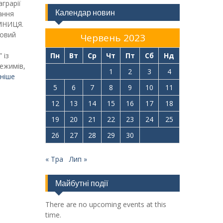
грарії
Календар новин
ання
 ЯМНИЦЯ.
ковий
Червень 2023
 із
Пн
Вт
Ср
Чт
Пт
Сб
Нд
ежимів,
1
2
3
4
ніше
5
6
7
8
9
10
11
12
13
14
15
16
17
18
19
20
21
22
23
24
25
26
27
28
29
30
« Тра
Лип »
Майбутні події
There are no upcoming events at this
time.