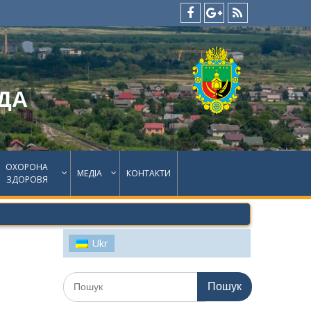
facebook
google
feed
plus
ДА
ОХОРОНА
МЕДІА
КОНТАКТИ
ЗДОРОВЯ
Ukr
Шукати: