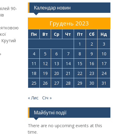
Календар новин
ілей 90-
ів
Грудень 2023
вятковою
кої
Пн
Вт
Ср
Чт
Пт
Сб
Нд
 Крутий
1
2
3
ь
4
5
6
7
8
9
10
11
12
13
14
15
16
17
18
19
20
21
22
23
24
25
26
27
28
29
30
31
« Лис
Січ »
Майбутні події
There are no upcoming events at this
time.