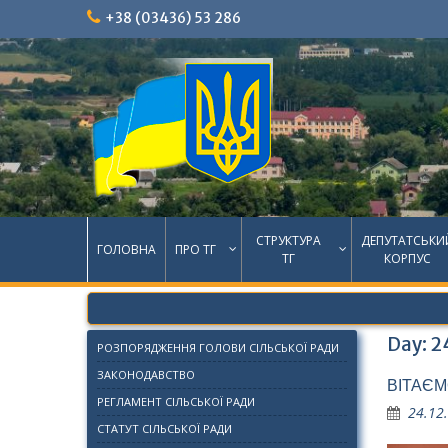
Skip
+38 (03436) 53 286
to
content
СТРУКТУРА
ДЕПУТАТСЬКИ
ГОЛОВНА
ПРО ТГ
ТГ
КОРПУС
Day:
2
РОЗПОРЯДЖЕННЯ ГОЛОВИ СІЛЬСЬКОЇ РАДИ
ЗАКОНОДАВСТВО
ВІТАЄМ
РЕГЛАМЕНТ СІЛЬСЬКОЇ РАДИ
24.12
СТАТУТ СІЛЬСЬКОЇ РАДИ