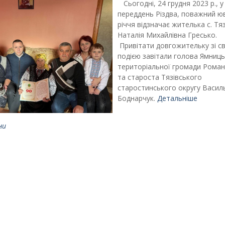
Сьогодні, 24 грудня 2023 р., у
переддень Різдва, поважний юв
річчя відзначає жителька с. Тяз
Наталія Михайлівна Гресько.
Привітати довгожительку зі с
подією завітали голова Ямниць
територіальної громади Роман
та староста Тязівського
старостинського округу Васил
Боднарчук.
Детальніше
ни