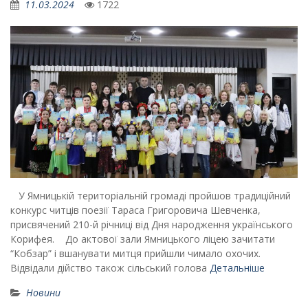
11.03.2024
1722
У Ямницькій територіальній громаді пройшов традиційний
конкурс читців поезії Тараса Григоровича Шевченка,
присвячений 210-й річниці від Дня народження українського
Корифея. До актової зали Ямницького ліцею зачитати
“Кобзар” і вшанувати митця прийшли чимало охочих.
Відвідали дійство також сільський голова
Детальніше
Новини