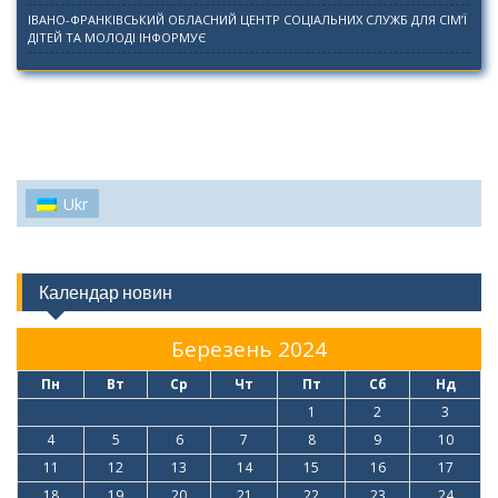
ІВАНО-ФРАНКІВСЬКИЙ ОБЛАСНИЙ ЦЕНТР СОЦІАЛЬНИХ СЛУЖБ ДЛЯ СІМ’Ї
ДІТЕЙ ТА МОЛОДІ ІНФОРМУЄ
Ukr
Календар новин
Березень 2024
Пн
Вт
Ср
Чт
Пт
Сб
Нд
1
2
3
4
5
6
7
8
9
10
11
12
13
14
15
16
17
18
19
20
21
22
23
24