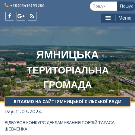
Skip
Шукати:
+38 (03436) 53 286
to
content
Меню
facebook
google
feed
plus
ЯМНИЦЬКА
ТЕРИТОРІАЛЬНА
ГРОМАДА
ВІТАЄМО НА САЙТІ ЯМНИЦЬКОЇ СІЛЬСЬКОЇ РАДИ
Day:
11.03.2024
ВІДБУВСЯ КОНКУРС ДЕКЛАМУВАННЯ ПОЕЗІЙ ТАРАСА
ШЕВЧЕНКА