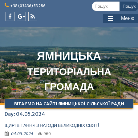
Skip
Шукати:
+38 (03436) 53 286
to
content
Меню
facebook
google
feed
plus
ЯМНИЦЬКА
ТЕРИТОРІАЛЬНА
ГРОМАДА
ВІТАЄМО НА САЙТІ ЯМНИЦЬКОЇ СІЛЬСЬКОЇ РАДИ
Day:
04.05.2024
ЩИРІ ВІТАННЯ З НАГОДИ ВЕЛИКОДНІХ СВЯТ!
04.05.2024
960