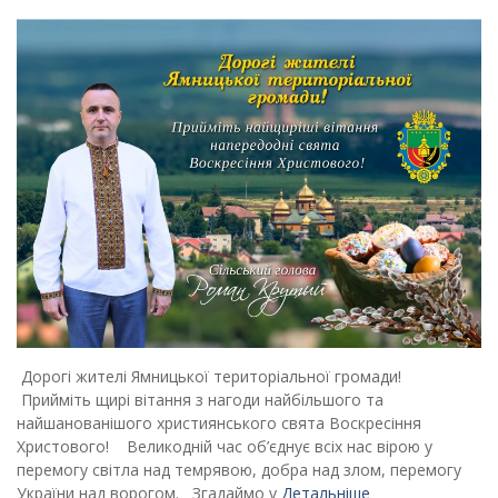
Дорогі жителі Ямницької територіальної громади!
Прийміть щирі вітання з нагоди найбільшого та
найшанованішого християнського свята Воскресіння
Христового! Великодній час об’єднує всіх нас вірою у
перемогу світла над темрявою, добра над злом, перемогу
України над ворогом. Згадаймо у
Детальніше