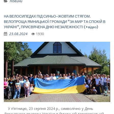
Новини
НА ВЕЛОСИПЕДАХ ПІД СИНЬО-ЖОВТИМ СТЯГОМ.
ВЕЛОПРОЩА ЯМНИЦЬКОЇ ГРОМАДИ “ЗА МИР ТА СПОКІЙ В
УКРАЇНІ”, ПРИСВЯЧЕНА ДНЮ НЕЗАЛЕЖНОСТІ (+відео)
23.08.2024
1930
У п’ятницю, 23 серпня 2024 р., символічно у День
Державного прапора України в Ямницькій територіальній