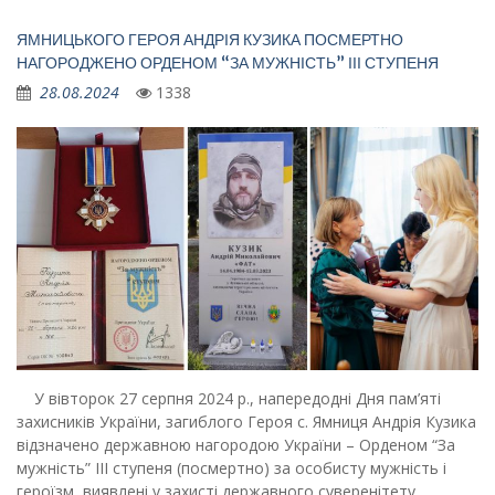
ЯМНИЦЬКОГО ГЕРОЯ АНДРІЯ КУЗИКА ПОСМЕРТНО
НАГОРОДЖЕНО ОРДЕНОМ “ЗА МУЖНІСТЬ” ІІІ СТУПЕНЯ
28.08.2024
1338
У вівторок 27 серпня 2024 р., напередодні Дня пам’яті
захисників України, загиблого Героя с. Ямниця Андрія Кузика
відзначено державною нагородою України – Орденом “За
мужність” ІІІ ступеня (посмертно) за особисту мужність і
героїзм, виявлені у захисті державного суверенітету