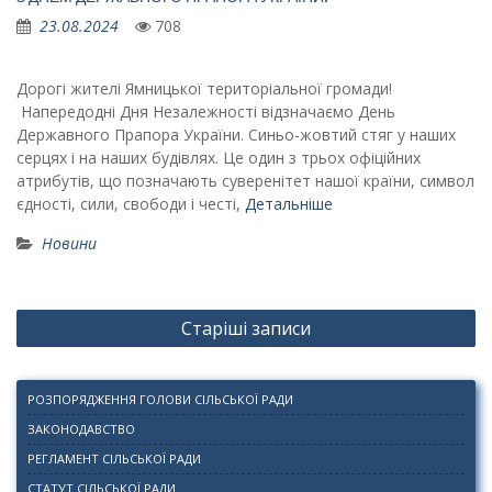
23.08.2024
708
Дорогі жителі Ямницької територіальної громади!
Напередодні Дня Незалежності відзначаємо День
Державного Прапора України. Синьо-жовтий стяг у наших
серцях і на наших будівлях. Це один з трьох офіційних
атрибутів, що позначають суверенітет нашої країни, символ
єдності, сили, свободи і честі,
Детальніше
Новини
Навігація
Старіші записи
записів
РОЗПОРЯДЖЕННЯ ГОЛОВИ СІЛЬСЬКОЇ РАДИ
ЗАКОНОДАВСТВО
РЕГЛАМЕНТ СІЛЬСЬКОЇ РАДИ
СТАТУТ СІЛЬСЬКОЇ РАДИ