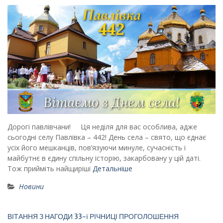
Дорогі павлівчани! Ця неділя для вас особлива, адже
сьогодні селу Павлівка – 442! День села – свято, що єднає
усіх його мешканців, пов’язуючи минуле, сучасність і
майбутнє в єдину спільну історію, закарбовану у цій даті.
Тож прийміть найщиріші
Детальніше
Новини
ВІТАННЯ З НАГОДИ 33-ї РІЧНИЦІ ПРОГОЛОШЕННЯ