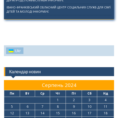
ДЕРЖПРОДСПОЖИВСЛУЖБА ІНФОРМУЄ
ІВАНО-ФРАНКІВСЬКИЙ ОБЛАСНИЙ ЦЕНТР СОЦІАЛЬНИХ СЛУЖБ ДЛЯ СІМ’Ї
ДІТЕЙ ТА МОЛОДІ ІНФОРМУЄ
Ukr
Календар новин
Серпень 2024
Пн
Вт
Ср
Чт
Пт
Сб
Нд
1
2
3
4
5
6
7
8
9
10
11
12
13
14
15
16
17
18