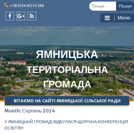
Skip
Шукати:
+38 (03436) 53 286
to
content
Меню
facebook
google
feed
plus
ЯМНИЦЬКА
ТЕРИТОРІАЛЬНА
ГРОМАДА
ВІТАЄМО НА САЙТІ ЯМНИЦЬКОЇ СІЛЬСЬКОЇ РАДИ
Month:
Серпень 2024
У ЯМНИЦЬКІЙ ГРОМАДІ ВІДБУЛАСЯ ЩОРІЧНА КОНФЕРЕНЦІЯ
ОСВІТЯН