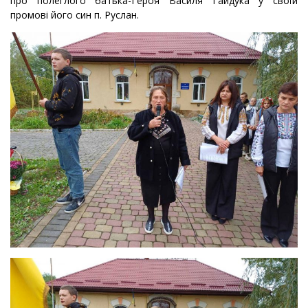
про полеглого батька-Героя Василя Гайдука у своїй
промові його син п. Руслан.