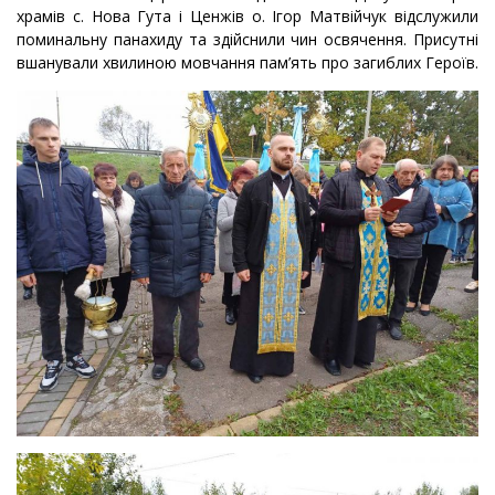
храмів с. Нова Гута і Ценжів о. Ігор Матвійчук відслужили
поминальну панахиду та здійснили чин освячення. Присутні
вшанували хвилиною мовчання пам’ять про загиблих Героїв.