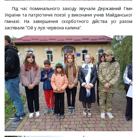
Під час поминального заходу звучали Державний Гімн
України та патріотичні поезії у виконанні учнів Майданської
гімназії. На завершення скорботного дійства усі разом
заспівали “Ой у лузі червона калина”.