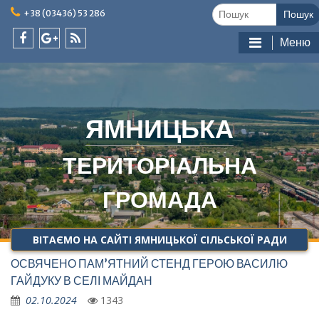
Skip
Шукати:
+38 (03436) 53 286
to
content
Меню
facebook
google
feed
plus
ЯМНИЦЬКА
ТЕРИТОРІАЛЬНА
ГРОМАДА
ВІТАЄМО НА САЙТІ ЯМНИЦЬКОЇ СІЛЬСЬКОЇ РАДИ
ОСВЯЧЕНО ПАМ’ЯТНИЙ СТЕНД ГЕРОЮ ВАСИЛЮ
ГАЙДУКУ В СЕЛІ МАЙДАН
02.10.2024
1343