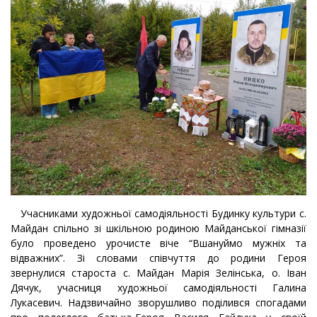
Учасниками художньої самодіяльності Будинку культури с.
Майдан спільно зі шкільною родиною Майданської гімназії
було проведено урочисте віче “Вшануймо мужніх та
відважних”. Зі словами співчуття до родини Героя
звернулися староста с. Майдан Марія Зелінська, о. Іван
Дячук, учасниця художньої самодіяльності Галина
Лукасевич. Надзвичайно зворушливо поділився спогадами