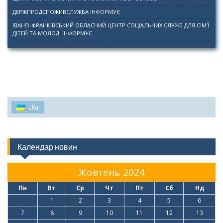
ДЕРЖПРОДСПОЖИВСЛУЖБА ІНФОРМУЄ
ІВАНО-ФРАНКІВСЬКИЙ ОБЛАСНИЙ ЦЕНТР СОЦІАЛЬНИХ СЛУЖБ ДЛЯ СІМ’Ї
ДІТЕЙ ТА МОЛОДІ ІНФОРМУЄ
Ukr
Календар новин
Жовтень 2024
Пн
Вт
Ср
Чт
Пт
Сб
Нд
1
2
3
4
5
6
7
8
9
10
11
12
13