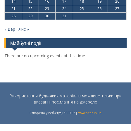
14
15
16
17
18
19
20
21
22
23
24
25
26
27
28
29
30
31
« Вер
Лис »
Майбутні події
There are no upcoming events at this time.
Використання будь-яких матеріалів можливе тільки при
вказанні посилання на джерело
Створено у веб-студії "СІТЕР" |
www.siter.in.ua