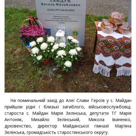
На поминальний захід до Алеї Слави Героїв у с. Майдан
прийшли рідні і близькі загиблого, військовослужбовці,
староста с. Майдан Марія Зелінська, депутати ТГ Марія
Антоняк, Михайло Зелінський, Микола Іваненко,
духовенство, директор Майданської гімназії Мар’яна
Зелінська, громадськість старостинського округу.