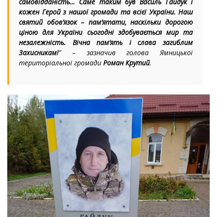
самовідданість… Саме таким був Василь Гайдук і
кожен Герой з нашої громади та всієї України. Наш
святий обов’язок – пам’ятати, наскільки дорогою
ціною для України сьогодні здобувається мир та
незалежність. Вічна пам’ять і слава загиблим
Захисникам!
” – зазначив голова Ямницької
територіальної громади
Роман Крутий
.