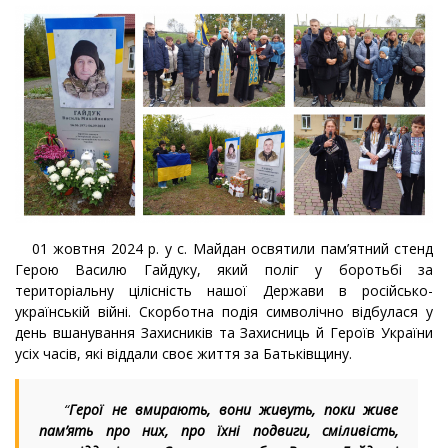
01 жовтня 2024 р. у с. Майдан освятили пам’ятний стенд
Герою Василю Гайдуку, який поліг у боротьбі за
територіальну цілісність нашої Держави в російсько-
українській війні. Скорботна подія символічно відбулася у
день вшанування Захисників та Захисниць й Героїв України
усіх часів, які віддали своє життя за Батьківщину.
“
Герої не вмирають, вони живуть, поки живе
пам’ять про них, про їхні подвиги, сміливість,