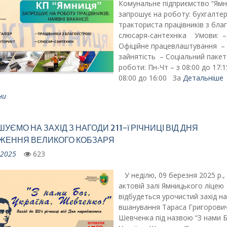
Комунальне підприємство “Ямн
запрошує на роботу: бухгалте
тракториста працівників з бла
слюсаря-сантехніка Умови: –
Офіційне працевлаштування –
зайнятість – Соціальний паке
роботи: Пн-Чт – з 08:00 до 17:1
08:00 до 16:00 За
Детальніше
ни
УЄМО НА ЗАХІД З НАГОДИ 211-ї РІЧНИЦІ ВІД ДНЯ
ЖЕННЯ ВЕЛИКОГО КОБЗАРЯ
.2025
623
У неділю, 09 березня 2025 р.,
актовій залі Ямницького ліцею
відбудеться урочистий захід на
вшанування Тараса Григорови
Шевченка під назвою “З нами Б