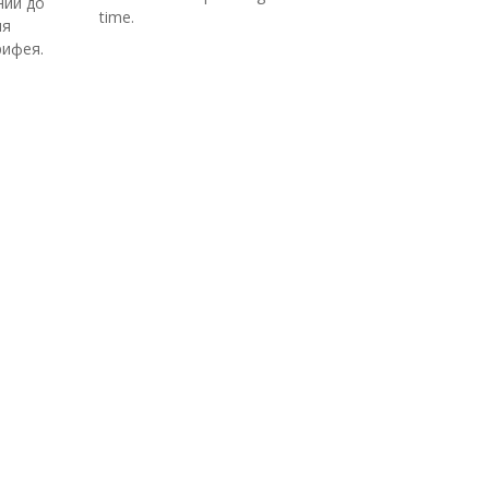
ний до
time.
ня
рифея.