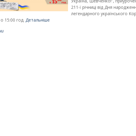
Україна, Шевченко!”, приуроче
211-ї річниці від Дня народжен
легендарного українського Ко
о 15:00 год.
Детальніше
ни