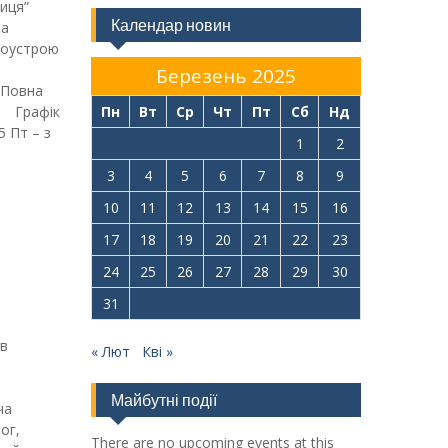
иця”
Календар новин
ра
гоустрою
Березень 2025
 Повна
т Графік
Пн
Вт
Ср
Чт
Пт
Сб
Нд
5 Пт – з
1
2
3
4
5
6
7
8
9
10
11
12
13
14
15
16
17
18
19
20
21
22
23
24
25
26
27
28
29
30
31
 в
« Лют
Кві »
Майбутні події
ча
ог,
There are no upcoming events at this