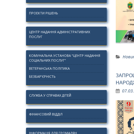
ПРОЕКТИ РІШЕНЬ
ЦЕНТР НАДАННЯ АДМІНІСТРАТИВНИХ
ПОСЛУГ
КОМУНАЛЬНА УСТАНОВА “ЦЕНТР НАДАННЯ
Нови
СОЦІАЛЬНИХ ПОСЛУГ”
ВЕТЕРАНСЬКА ПОЛІТИКА
ЗАПРОШ
БЕЗБАР’ЄРНІСТЬ
НАРОД
07.03
СЛУЖБА У СПРАВАХ ДІТЕЙ
ФІНАНСОВИЙ ВІДДІЛ
ІНФОРМАЦІЯ ДЛЯ ГРОМАДЯН