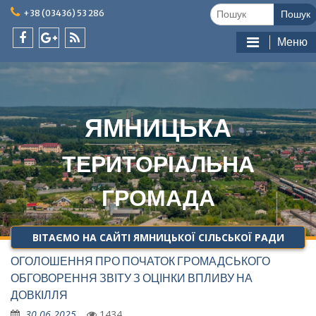
Skip
Шукати:
+38 (03436) 53 286
to
content
Меню
facebook
google
feed
plus
ЯМНИЦЬКА
ТЕРИТОРІАЛЬНА
ГРОМАДА
ВІТАЄМО НА САЙТІ ЯМНИЦЬКОЇ СІЛЬСЬКОЇ РАДИ
ОГОЛОШЕННЯ ПРО ПОЧАТОК ГРОМАДСЬКОГО
ОБГОВОРЕННЯ ЗВІТУ З ОЦІНКИ ВПЛИВУ НА
ДОВКІЛЛЯ
30.06.2025
1434