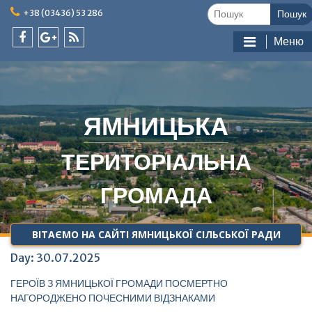
Skip
Шукати:
+38 (03436) 53 286
to
content
Меню
facebook
google
feed
plus
ЯМНИЦЬКА
ТЕРИТОРІАЛЬНА
ГРОМАДА
ВІТАЄМО НА САЙТІ ЯМНИЦЬКОЇ СІЛЬСЬКОЇ РАДИ
Day:
30.07.2025
ГЕРОЇВ З ЯМНИЦЬКОЇ ГРОМАДИ ПОСМЕРТНО
НАГОРОДЖЕНО ПОЧЕСНИМИ ВІДЗНАКАМИ