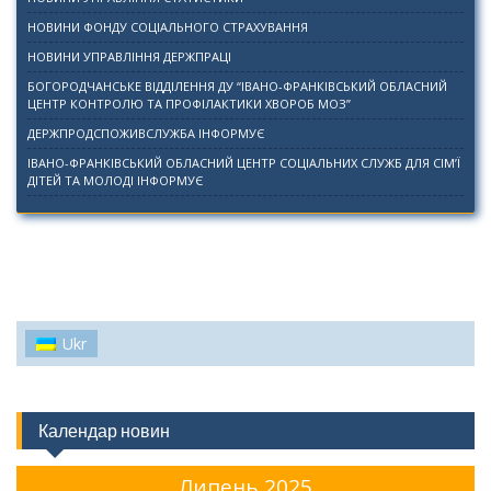
НОВИНИ ФОНДУ СОЦІАЛЬНОГО СТРАХУВАННЯ
НОВИНИ УПРАВЛІННЯ ДЕРЖПРАЦІ
БОГОРОДЧАНСЬКЕ ВІДДІЛЕННЯ ДУ “ІВАНО-ФРАНКІВСЬКИЙ ОБЛАСНИЙ
ЦЕНТР КОНТРОЛЮ ТА ПРОФІЛАКТИКИ ХВОРОБ МОЗ”
ДЕРЖПРОДСПОЖИВСЛУЖБА ІНФОРМУЄ
ІВАНО-ФРАНКІВСЬКИЙ ОБЛАСНИЙ ЦЕНТР СОЦІАЛЬНИХ СЛУЖБ ДЛЯ СІМ’Ї
ДІТЕЙ ТА МОЛОДІ ІНФОРМУЄ
Ukr
Календар новин
Липень 2025