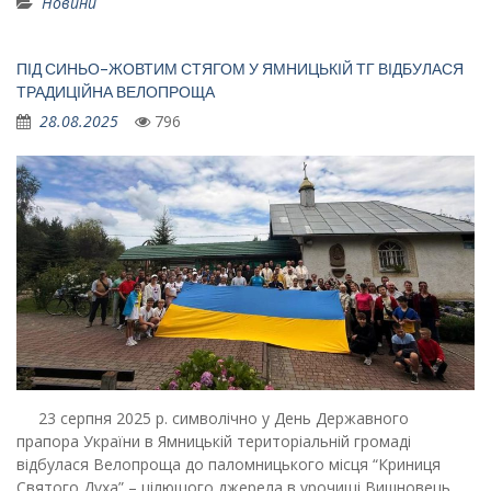
Новини
ПІД СИНЬО-ЖОВТИМ СТЯГОМ У ЯМНИЦЬКІЙ ТГ ВІДБУЛАСЯ
ТРАДИЦІЙНА ВЕЛОПРОЩА
28.08.2025
796
23 серпня 2025 р. символічно у День Державного
прапора України в Ямницькій територіальній громаді
відбулася Велопроща до паломницького місця “Криниця
Святого Духа” – цілющого джерела в урочищі Вишновець