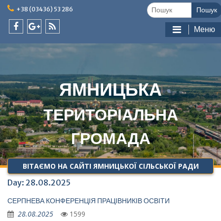
Skip
Шукати:
+38 (03436) 53 286
to
content
Меню
facebook
google
feed
plus
ЯМНИЦЬКА
ТЕРИТОРІАЛЬНА
ГРОМАДА
ВІТАЄМО НА САЙТІ ЯМНИЦЬКОЇ СІЛЬСЬКОЇ РАДИ
Day:
28.08.2025
СЕРПНЕВА КОНФЕРЕНЦІЯ ПРАЦІВНИКІВ ОСВІТИ
28.08.2025
1599