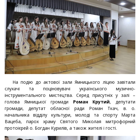
На подію до актової зали Ямницького ліцею завітали
слухачі та поціновувачі українського музично-
інструментального мистецтва. Серед присутніх у залі –
голова Ямницької громади
Роман Крутий
, депутати
громади, депутат обласної ради Роман Ткач, в. о.
начальника відділу культури, молоді та спорту Марта
Вацеба, парох храму Святого Миколая митрофорний
протоієрей о. Богдан Курилів, а також жителі і гості.