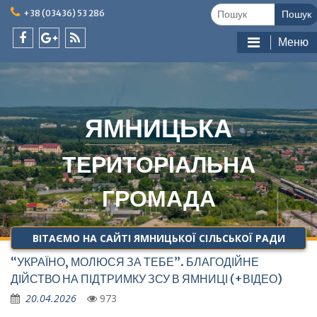
Skip
Шукати:
+38 (03436) 53 286
to
content
Меню
facebook
google
feed
plus
ЯМНИЦЬКА
ТЕРИТОРІАЛЬНА
ГРОМАДА
ВІТАЄМО НА САЙТІ ЯМНИЦЬКОЇ СІЛЬСЬКОЇ РАДИ
“УКРАЇНО, МОЛЮСЯ ЗА ТЕБЕ”. БЛАГОДІЙНЕ
ДІЙСТВО НА ПІДТРИМКУ ЗСУ В ЯМНИЦІ (+ВІДЕО)
20.04.2026
973