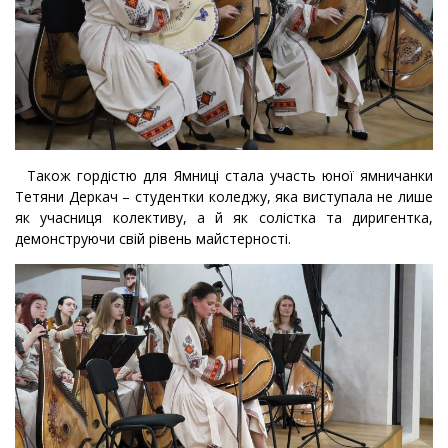
Також гордістю для Ямниці стала участь юної ямничанки
Тетяни Деркач – студентки коледжу, яка виступала не лише
як учасниця колективу, а й як солістка та диригентка,
демонструючи свій рівень майстерності.