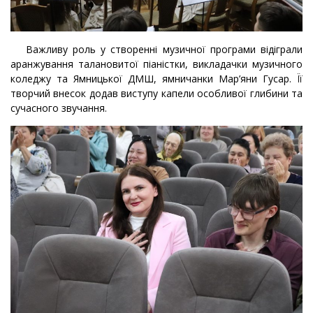
Важливу роль у створенні музичної програми відіграли
аранжування талановитої піаністки, викладачки музичного
коледжу та Ямницької ДМШ, ямничанки Мар’яни Гусар. Її
творчий внесок додав виступу капели особливої глибини та
сучасного звучання.