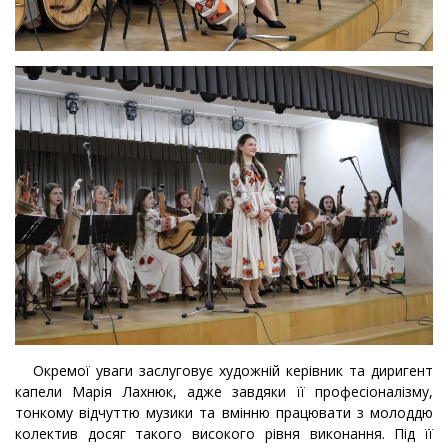
Окремої уваги заслуговує художній керівник та диригент
капели Марія Лахнюк, адже завдяки її професіоналізму,
тонкому відчуттю музики та вмінню працювати з молоддю
колектив досяг такого високого рівня виконання. Під її