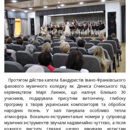
Протягом дійства капела бандуристів Івано-Франківського
фахового музичного коледжу ім. Дениса Січинського під
керівництвом Марії Лахнюк, що налічує близько 30
учасників, подарувала присутнім витончену, глибоку
програму з творів українських композиторів та обробок
народних пісень. У залі панувала особливо тепла
атмосфера. Вокально-інструментальні номери у супроводі
музичних інструментів звучали надзвичайно чуттєво, а після
кожного виступу глядачі щедро дякували артистам