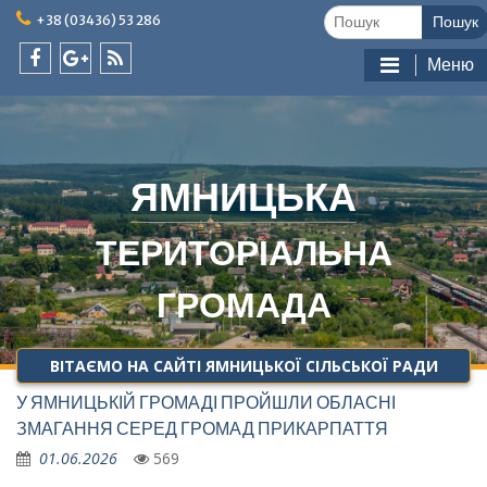
Skip
Шукати:
+38 (03436) 53 286
to
content
Меню
facebook
google
feed
plus
ЯМНИЦЬКА
ТЕРИТОРІАЛЬНА
ГРОМАДА
ВІТАЄМО НА САЙТІ ЯМНИЦЬКОЇ СІЛЬСЬКОЇ РАДИ
У ЯМНИЦЬКІЙ ГРОМАДІ ПРОЙШЛИ ОБЛАСНІ
ЗМАГАННЯ СЕРЕД ГРОМАД ПРИКАРПАТТЯ
01.06.2026
569