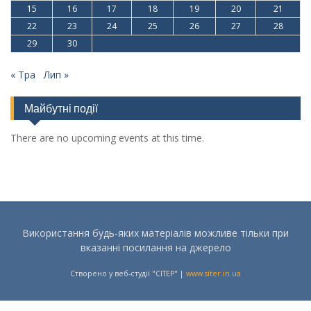
15
16
17
18
19
20
21
22
23
24
25
26
27
28
29
30
« Тра
Лип »
Майбутні події
There are no upcoming events at this time.
Використання будь-яких матеріалів можливе тільки при
вказанні посилання на джерело
Створено у веб-студії "СІТЕР" |
www.siter.in.ua