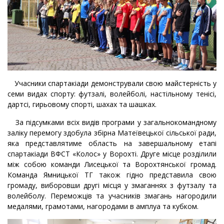
Учасники спартакіади демонстрували свою майстерність у
семи видах спорту: футзалі, волейболі, настільному тенісі,
дартсі, гирьовому спорті, шахах та шашках.
За підсумками всіх видів програми у загальнокомандному
заліку перемогу здобула збірна Матеївецької сільської ради,
яка представлятиме область на завершальному етапі
спартакіади ВФСТ «Колос» у Ворохті. Друге місце розділили
між собою команди Лисецької та Ворохтянської громад.
Команда Ямницької ТГ також гідно представила свою
громаду, виборовши другі місця у змаганнях з футзалу та
волейболу.
Переможців та учасників змагань нагородили
медалями, грамотами, нагородами в амплуа та кубком.