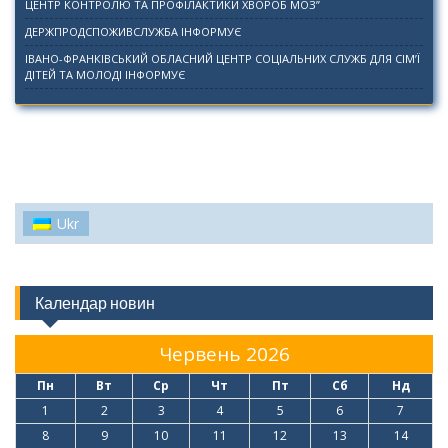
ЦЕНТР КОНТРОЛЮ ТА ПРОФІЛАКТИКИ ХВОРОБ МОЗ”
ДЕРЖПРОДСПОЖИВСЛУЖБА ІНФОРМУЄ
ІВАНО-ФРАНКІВСЬКИЙ ОБЛАСНИЙ ЦЕНТР СОЦІАЛЬНИХ СЛУЖБ ДЛЯ СІМ’Ї
ДІТЕЙ ТА МОЛОДІ ІНФОРМУЄ
Ukr
Календар новин
Червень 2026
Пн
Вт
Ср
Чт
Пт
Сб
Нд
1
2
3
4
5
6
7
8
9
10
11
12
13
14