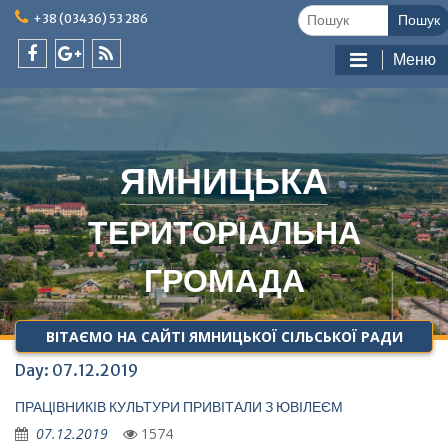
Skip
Шукати:
+38 (03436) 53 286
to
content
Меню
facebook
google
feed
plus
ЯМНИЦЬКА
ТЕРИТОРІАЛЬНА
ГРОМАДА
ВІТАЄМО НА САЙТІ ЯМНИЦЬКОЇ СІЛЬСЬКОЇ РАДИ
Day:
07.12.2019
ПРАЦІВНИКІВ КУЛЬТУРИ ПРИВІТАЛИ З ЮВІЛЕЄМ
07.12.2019
1574