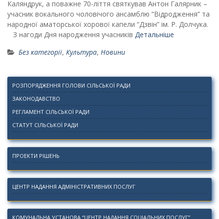
Каляндрук, а поважне 70-ліття святкував Антон Галярник –
учасник вокального чоловічого ансамблю “Відродження” та
народної аматорської хорової капели “Дзвін” ім. Р. Долчука.
З нагоди Дня народження учасників
Детальніше
Без категорії
,
Культура
,
Новини
РОЗПОРЯДЖЕННЯ ГОЛОВИ СІЛЬСЬКОЇ РАДИ
ЗАКОНОДАВСТВО
РЕГЛАМЕНТ СІЛЬСЬКОЇ РАДИ
СТАТУТ СІЛЬСЬКОЇ РАДИ
ПРОЕКТИ РІШЕНЬ
ЦЕНТР НАДАННЯ АДМІНІСТРАТИВНИХ ПОСЛУГ
КОМУНАЛЬНА УСТАНОВА “ЦЕНТР НАДАННЯ СОЦІАЛЬНИХ ПОСЛУГ”