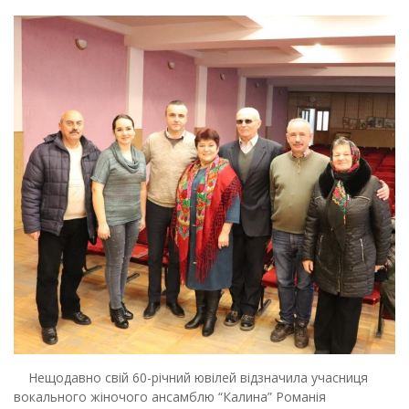
Нещодавно свій 60-річний ювілей відзначила учасниця
вокального жіночого ансамблю “Калина” Романія