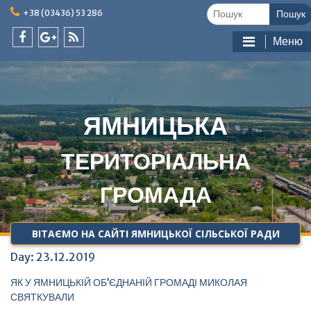
Skip
Шукати:
+38 (03436) 53 286
to
content
Меню
facebook
google
feed
plus
ЯМНИЦЬКА
ТЕРИТОРІАЛЬНА
ГРОМАДА
ВІТАЄМО НА САЙТІ ЯМНИЦЬКОЇ СІЛЬСЬКОЇ РАДИ
Day:
23.12.2019
ЯК У ЯМНИЦЬКІЙ ОБ’ЄДНАНІЙ ГРОМАДІ МИКОЛАЯ
СВЯТКУВАЛИ