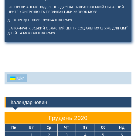
БОГОРОДЧАНСЬКЕ ВІДДІЛЕННЯ ДУ “ІВАНО-ФРАНКІВСЬКИЙ ОБЛАСНИЙ
ЦЕНТР КОНТРОЛЮ ТА ПРОФІЛАКТИКИ ХВОРОБ МОЗ”
ДЕРЖПРОДСПОЖИВСЛУЖБА ІНФОРМУЄ
ІВАНО-ФРАНКІВСЬКИЙ ОБЛАСНИЙ ЦЕНТР СОЦІАЛЬНИХ СЛУЖБ ДЛЯ СІМ’Ї
ДІТЕЙ ТА МОЛОДІ ІНФОРМУЄ
Ukr
Календар новин
Грудень 2020
Пн
Вт
Ср
Чт
Пт
Сб
Нд
1
2
3
4
5
6