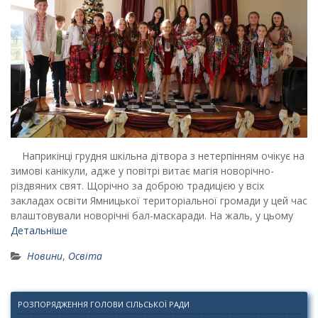
Наприкінці грудня шкільна дітвора з нетерпінням очікує на
зимові канікули, адже у повітрі витає магія новорічно-
різдвяних свят. Щорічно за доброю традицією у всіх
закладах освіти Ямницької територіальної громади у цей час
влаштовували новорічні бал-маскаради. На жаль, у цьому
Детальніше
Новини
,
Освіта
РОЗПОРЯДЖЕННЯ ГОЛОВИ СІЛЬСЬКОЇ РАДИ