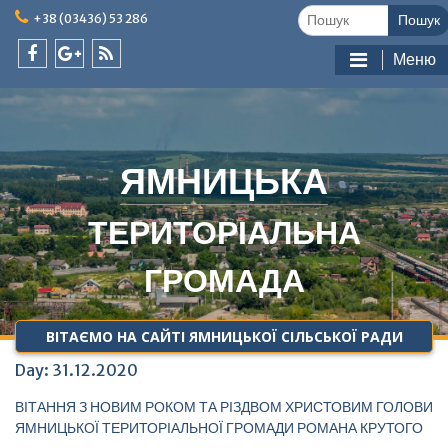
Skip
Шукати:
+38 (03436) 53 286
to
content
Меню
facebook
google
feed
plus
ЯМНИЦЬКА
ТЕРИТОРІАЛЬНА
ГРОМАДА
ВІТАЄМО НА САЙТІ ЯМНИЦЬКОЇ СІЛЬСЬКОЇ РАДИ
Day:
31.12.2020
ВІТАННЯ З НОВИМ РОКОМ ТА РІЗДВОМ ХРИСТОВИМ ГОЛОВИ
ЯМНИЦЬКОЇ ТЕРИТОРІАЛЬНОЇ ГРОМАДИ РОМАНА КРУТОГО