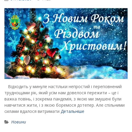
Відходить у минуле настільки непростий і переповнений
труднощами рік, який усім нам довелося пережити – це і
важка повінь, і зокрема пандемія, з якою ми змушені були
навчитися жити, і з якою боремося дотепер. Але спільними
силами вдалося витримати
Детальніше
Новини