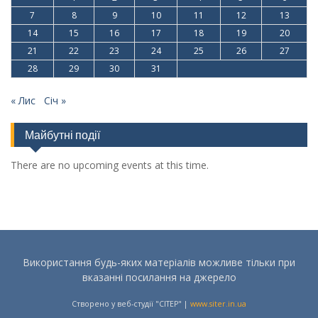
7
8
9
10
11
12
13
14
15
16
17
18
19
20
21
22
23
24
25
26
27
28
29
30
31
« Лис
Січ »
Майбутні події
There are no upcoming events at this time.
Використання будь-яких матеріалів можливе тільки при
вказанні посилання на джерело
Створено у веб-студії "СІТЕР" |
www.siter.in.ua