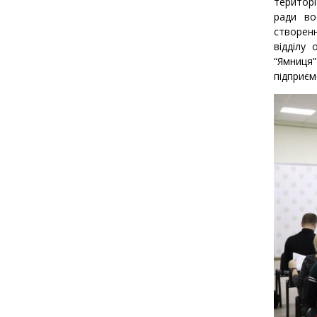
територі
ради во
створенн
відділу
“Ямниця”
підприєм