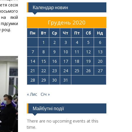
етя сесія
Календар новин
восьмого
 на якій
Грудень 2020
дсумки
 році.
Пн
Вт
Ср
Чт
Пт
Сб
Нд
1
2
3
4
5
6
7
8
9
10
11
12
13
14
15
16
17
18
19
20
21
22
23
24
25
26
27
28
29
30
31
« Лис
Січ »
Майбутні події
There are no upcoming events at this
time.