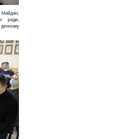
, Майдан,
ої ради,
у денному