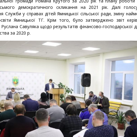
альної громади Романа Крутого за 2020 рік та плану роботи 
сьмого демократичного скликання на 2021 рік. Далі голос
я Служби у справах дітей Ямницької сільської ради, зміну най
 освіти Ямницької ТГ. Крім того, було затверджено звіт кері
 Руслана Савуляка щодо результатів фінансово-господарської д
ства за 2020 р.