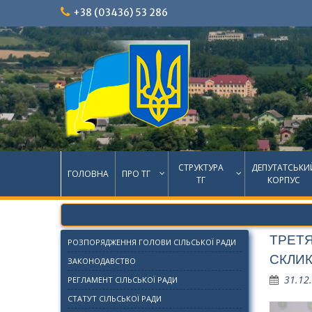
Skip
+38 (03436) 53 286
to
content
СТРУКТУРА
ДЕПУТАТСЬКИ
ГОЛОВНА
ПРО ТГ
ТГ
КОРПУС
ТРЕТЯ
РОЗПОРЯДЖЕННЯ ГОЛОВИ СІЛЬСЬКОЇ РАДИ
СКЛИ
ЗАКОНОДАВСТВО
31.12
РЕГЛАМЕНТ СІЛЬСЬКОЇ РАДИ
СТАТУТ СІЛЬСЬКОЇ РАДИ