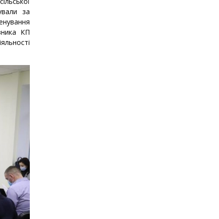
сільської
ували за
менування
вника КП
іяльності