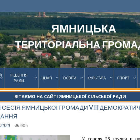
ЯМНИЦЬКА
ТЕРИТОРІАЛЬНА ГРОМА
Й
РІШЕННЯ
ЦНАП
ОСВІТА
КУЛЬТУРА
СПОРТ
РАДИ
ВІТАЄМО НА САЙТІ ЯМНИЦЬКОЇ СІЛЬСЬКОЇ РАДИ
 СЕСІЯ ЯМНИЦЬКОЇ ГРОМАДИ VIII ДЕМОКРАТИ
КАННЯ
.2020
905
У середу 23 грудня в при