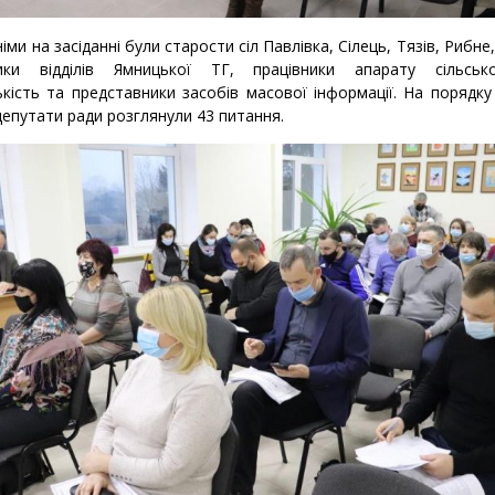
ми на засіданні були старости сіл Павлівка, Сілець, Тязів, Рибне
ики відділів Ямницької ТГ, працівники апарату сільськ
кість та представники засобів масової інформації. На порядк
 депутати ради розглянули 43 питання.