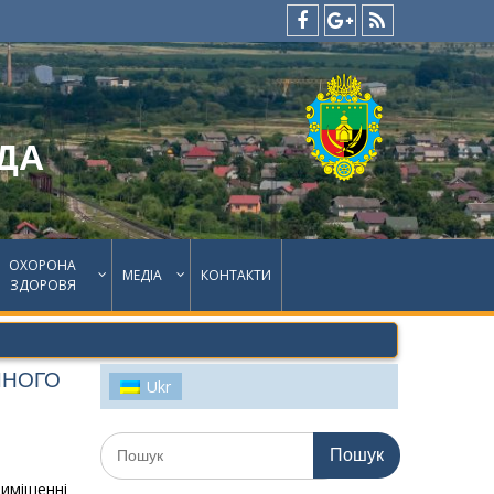
facebook
google
feed
plus
ДА
ОХОРОНА
МЕДІА
КОНТАКТИ
ЗДОРОВЯ
ЧНОГО
Ukr
Шукати:
міщенні