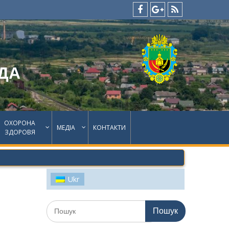
facebook
google
feed
plus
ДА
ОХОРОНА
МЕДІА
КОНТАКТИ
ЗДОРОВЯ
Ukr
Шукати: