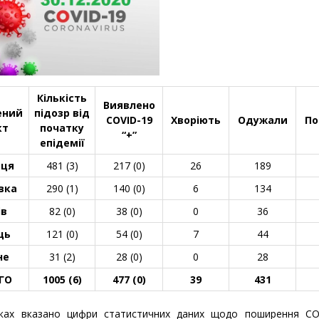
Кількість
Виявлено
ений
підозр від
COVID-19
Хворіють
Одужали
По
кт
початку
“+”
епідемії
ця
481 (3)
217 (0
)
26
189
вка
290 (1)
140 (0)
6
134
ів
82 (0)
38 (0)
0
36
ць
121 (0)
54 (0)
7
44
не
31 (2)
28 (0)
0
28
ОГО
1005 (6)
477 (0)
39
431
ках вказано цифри статистичних даних щодо поширення CO