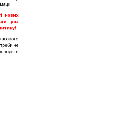
мації
і нових
 ще раз
антину!
масового
отреби не
роводьте