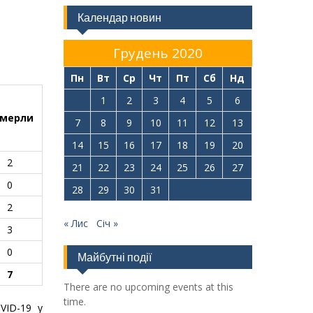
Календар новин
Грудень 2020
Пн
Вт
Ср
Чт
Пт
Сб
Нд
1
2
3
4
5
6
мерли
7
8
9
10
11
12
13
14
15
16
17
18
19
20
2
21
22
23
24
25
26
27
0
28
29
30
31
2
« Лис
Січ »
3
0
Майбутні події
7
There are no upcoming events at this
time.
VID-19 у