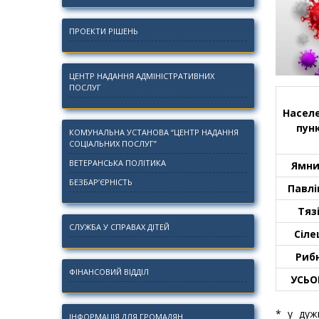
ПРОЕКТИ РІШЕНЬ
ЦЕНТР НАДАННЯ АДМІНІСТРАТИВНИХ
ПОСЛУГ
Насел
пун
КОМУНАЛЬНА УСТАНОВА “ЦЕНТР НАДАННЯ
СОЦІАЛЬНИХ ПОСЛУГ”
ВЕТЕРАНСЬКА ПОЛІТИКА
Ямни
БЕЗБАР’ЄРНІСТЬ
Павлі
Тяз
СЛУЖБА У СПРАВАХ ДІТЕЙ
Сіле
Риб
ФІНАНСОВИЙ ВІДДІЛ
УСЬ
* у дуж
ІНФОРМАЦІЯ ДЛЯ ГРОМАДЯН