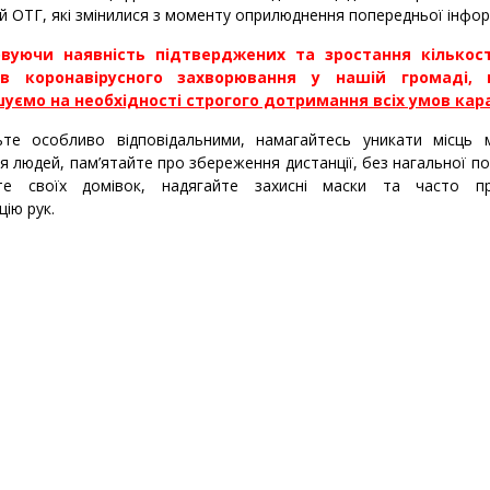
й ОТГ, які змінилися з моменту оприлюднення попередньої інфор
вуючи наявність підтверджених та зростання кількост
ів коронавірусного захворювання у нашій громаді,
уємо на необхідності строгого дотримання всіх умов кар
особливо відповідальними, намагайтесь уникати місць 
я людей, пам’ятайте про збереження дистанції, без нагальної п
те своїх домівок, надягайте захисні маски та часто п
цію рук.