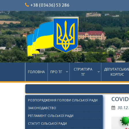
Skip
+38 (03436) 53 286
to
content
СТРУКТУРА
ДЕПУТАТСЬКИ
ГОЛОВНА
ПРО ТГ
ТГ
КОРПУС
COVID
РОЗПОРЯДЖЕННЯ ГОЛОВИ СІЛЬСЬКОЇ РАДИ
30.12
ЗАКОНОДАВСТВО
РЕГЛАМЕНТ СІЛЬСЬКОЇ РАДИ
СТАТУТ СІЛЬСЬКОЇ РАДИ