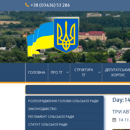
Skip
+38 (03436) 53 286
to
content
СТРУКТУРА
ДЕПУТАТСЬКИ
ГОЛОВНА
ПРО ТГ
ТГ
КОРПУС
Day:
1
РОЗПОРЯДЖЕННЯ ГОЛОВИ СІЛЬСЬКОЇ РАДИ
ЗАКОНОДАВСТВО
ТРИ АВ
РЕГЛАМЕНТ СІЛЬСЬКОЇ РАДИ
14.11
СТАТУТ СІЛЬСЬКОЇ РАДИ