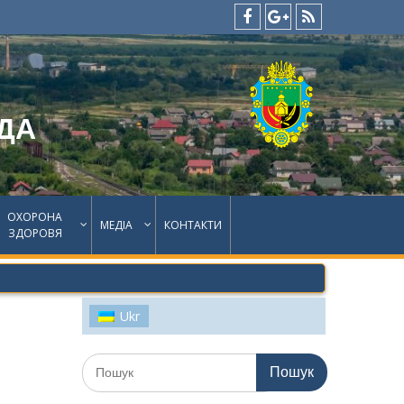
facebook
google
feed
plus
ДА
ОХОРОНА
МЕДІА
КОНТАКТИ
ЗДОРОВЯ
Ukr
Шукати: