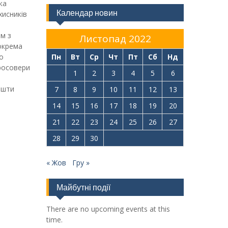
ка
Календар новин
хисників
м з
Листопад 2022
окрема
о
Пн
Вт
Ср
Чт
Пт
Сб
Нд
росовери
1
2
3
4
5
6
ошти
7
8
9
10
11
12
13
14
15
16
17
18
19
20
21
22
23
24
25
26
27
28
29
30
« Жов
Гру »
Майбутні події
There are no upcoming events at this
time.