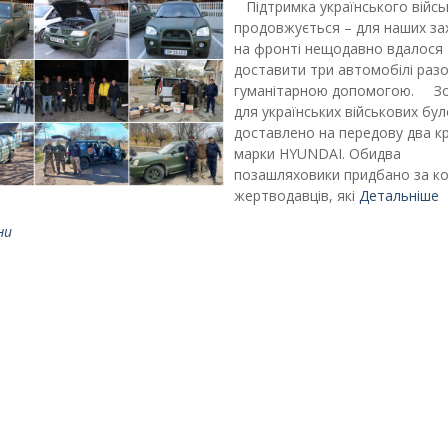
Підтримка українського війсь
продовжується – для наших за
на фронті нещодавно вдалося
доставити три автомобілі разо
гуманітарною допомогою. З
для українських військових бул
доставлено на передову два к
марки HYUNDAI. Обидва
позашляховики придбано за к
жертводавців, які
Детальніше
ни