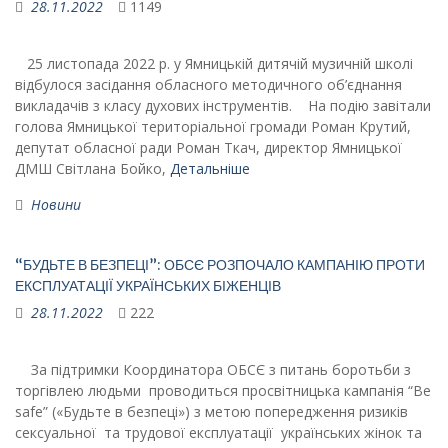
28.11.2022
1149
25 листопада 2022 р. у Ямницькій дитячій музичній школі
відбулося засідання обласного методичного об’єднання
викладачів з класу духових інструментів. На подію завітали
голова Ямницької територіальної громади Роман Крутий,
депутат обласної ради Роман Ткач, директор Ямницької
ДМШ Світлана Бойко,
Детальніше
Новини
“БУДЬТЕ В БЕЗПЕЦІ”: ОБСЄ РОЗПОЧАЛО КАМПАНІЮ ПРОТИ
ЕКСПЛУАТАЦІЇ УКРАЇНСЬКИХ БІЖЕНЦІВ
28.11.2022
222
За підтримки Координатора ОБСЄ з питань боротьби з
торгівлею людьми проводиться просвітницька кампанія “Be
safe” («Будьте в безпеці») з метою попередження ризиків
сексуальної та трудової експлуатації українських жінок та