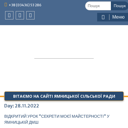
Skip
Шукати:
+38 (03436) 53 286
to
content
Меню
facebook
google
feed
plus
ЯМНИЦЬКА
ТЕРИТОРІАЛЬНА
ГРОМАДА
ВІТАЄМО НА САЙТІ ЯМНИЦЬКОЇ СІЛЬСЬКОЇ РАДИ
Day:
28.11.2022
ВІДКРИТИЙ УРОК “СЕКРЕТИ МОЄЇ МАЙСТЕРНОСТІ” У
ЯМНИЦЬКІЙ ДМШ