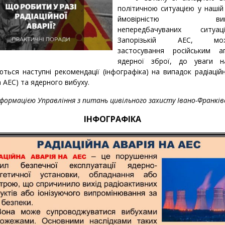
політичною ситуацією у нашій
ймовірністю виник
непередбачуваних ситу
Запорізькій АЕС, можл
застосування російським а
ядерної зброї, до уваги н
ться наступні рекомендації (інфографіка) на випадок радіаційн
на АЕС) та ядерного вибуху.
нформацією Управління з питань цивільного захисту Івано-Франків
ІНФОГРАФІКА