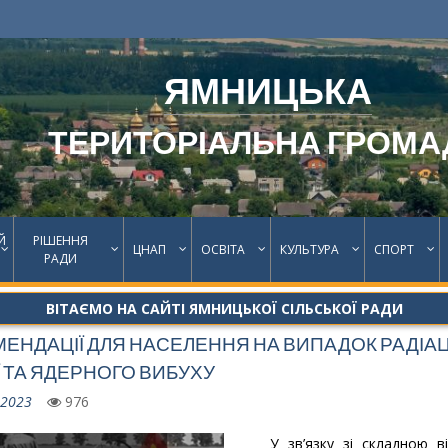
ЯМНИЦЬКА
ТЕРИТОРІАЛЬНА ГРОМА
Й
РІШЕННЯ
ЦНАП
ОСВІТА
КУЛЬТУРА
СПОРТ
РАДИ
ВІТАЄМО НА САЙТІ ЯМНИЦЬКОЇ СІЛЬСЬКОЇ РАДИ
ЕНДАЦІЇ ДЛЯ НАСЕЛЕННЯ НА ВИПАДОК РАДІАЦ
Ї ТА ЯДЕРНОГО ВИБУХУ
.2023
976
У зв’язку зі складною ві