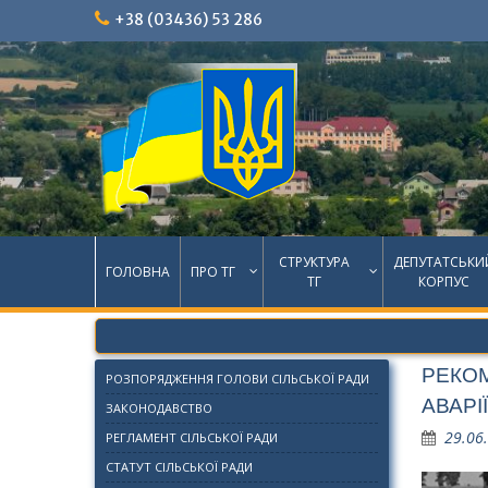
Skip
+38 (03436) 53 286
to
content
СТРУКТУРА
ДЕПУТАТСЬКИ
ГОЛОВНА
ПРО ТГ
ТГ
КОРПУС
РЕКОМ
РОЗПОРЯДЖЕННЯ ГОЛОВИ СІЛЬСЬКОЇ РАДИ
АВАРІ
ЗАКОНОДАВСТВО
29.06
РЕГЛАМЕНТ СІЛЬСЬКОЇ РАДИ
СТАТУТ СІЛЬСЬКОЇ РАДИ