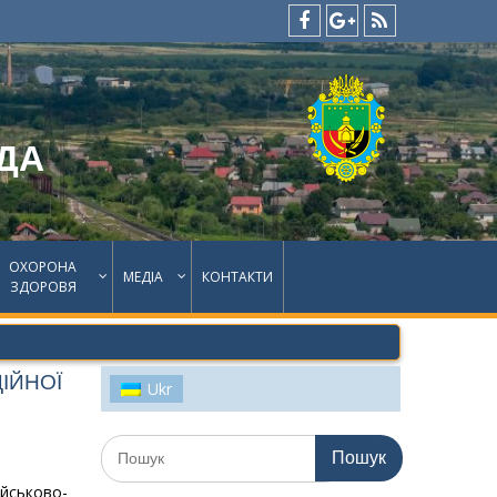
facebook
google
feed
plus
ДА
ОХОРОНА
МЕДІА
КОНТАКТИ
ЗДОРОВЯ
ІЙНОЇ
Ukr
Шукати:
йськово-