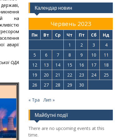
 державі,
Календар новин
нення
ацій на
Червень 2023
ивістю
гресором
Пн
Вт
Ср
Чт
Пт
Сб
Нд
аселення
ої аварії
1
2
3
4
5
6
7
8
9
10
11
ської ОДА
12
13
14
15
16
17
18
19
20
21
22
23
24
25
26
27
28
29
30
« Тра
Лип »
Майбутні події
There are no upcoming events at this
time.