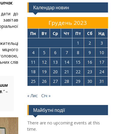
липчак
.
Календар новин
дати до
 завітав
Грудень 2023
іальної
Пн
Вт
Ср
Чт
Пт
Сб
Нд
1
2
3
тельці
міцного
4
5
6
7
8
9
10
головою,
ьних слів
11
12
13
14
15
16
17
18
19
20
21
22
23
24
25
26
27
28
29
30
31
ашим
в
.” –
« Лис
Січ »
Майбутні події
There are no upcoming events at this
time.