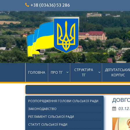
Skip
+38 (03436) 53 286
to
content
СТРУКТУРА
ДЕПУТАТСЬКИ
ГОЛОВНА
ПРО ТГ
ТГ
КОРПУС
ДОВГО
РОЗПОРЯДЖЕННЯ ГОЛОВИ СІЛЬСЬКОЇ РАДИ
03.12
ЗАКОНОДАВСТВО
РЕГЛАМЕНТ СІЛЬСЬКОЇ РАДИ
СТАТУТ СІЛЬСЬКОЇ РАДИ