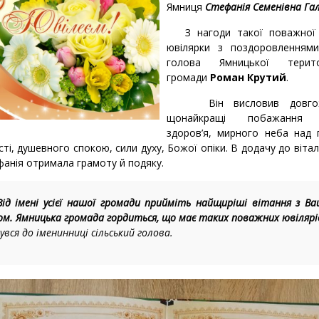
Ямниця
Стефанія Семенівна Га
З нагоди такої поважної 
ювілярки з поздоровленнями
голова Ямницької територ
громади
Роман Крутий
.
Він висловив довгожи
щонайкращі побажання 
здоров’я, мирного неба над 
ті, душевного спокою, сили духу, Божої опіки. В додачу до вітал
фанія отримала грамоту й подяку.
Від імені усієї нашої громади прийміть найщиріші вітання з В
ом. Ямницька громада гордиться, що має таких поважних ювілярі
увся до іменинниці сільський голова.