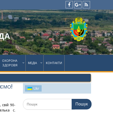
facebook
google
feed
plus
ДА
ОХОРОНА
МЕДІА
КОНТАКТИ
ЗДОРОВЯ
АЄМО!
Ukr
Шукати:
 свій 90-
елька с.