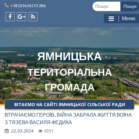
Skip
Шукати:
+38 (03436) 53 286
to
content
Меню
facebook
google
feed
plus
ЯМНИЦЬКА
ТЕРИТОРІАЛЬНА
ГРОМАДА
ВІТАЄМО НА САЙТІ ЯМНИЦЬКОЇ СІЛЬСЬКОЇ РАДИ
ВТРАЧАЄМО ГЕРОЇВ. ВІЙНА ЗАБРАЛА ЖИТТЯ ВОЇНА
З ТЯЗЕВА ВАСИЛЯ ФЕДИКА
22.03.2024
3051