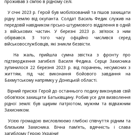
проживав з сім’єю в рідному селі.
У січні 2023 р. Герой був мобілізований та пішов захищати
рідну землю від окупанта. Солдат Василь Федик служив на
передовій навідником гірсько-штурмового відділення в одній
з військових частин. У березні 2023 р. зв’язок з ним
обірвався. З того часу офіційно числився серед
військовослужбовців, які зникли безвісти.
На жаль, прийшла сумна звістка з фронту про
підтвердження загибелі Василя Федика. Серце Захисника
зупинилося 22 березня 2023 р. від поранень, несумісних з
життям, під час виконання бойового завдання на
Бахмутському напрямку у Донецькій області.
Вірний присязі Герой до останнього подиху виконував свій
обов’язок захищати Батьківщину. Робив усе для визволення
рідної землі: був щирим патріотом, мужнім та відважним
Захисником.
Усією громадою висловлюємо глибокі співчуття рідним та
близьким Захисника. Вічна пам’ять, вдячність і слава
загиблому Герою України!