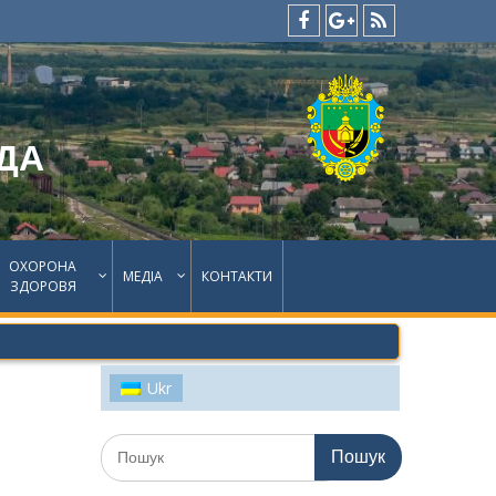
facebook
google
feed
plus
ДА
ОХОРОНА
МЕДІА
КОНТАКТИ
ЗДОРОВЯ
Ukr
Шукати: