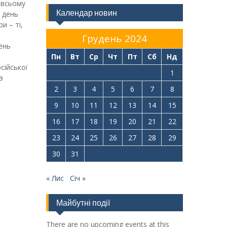
у всьому
Календар новин
 день
и – ті,
Грудень 2024
ень
Пн
Вт
Ср
Чт
Пт
Сб
Нд
сійської
1
в
2
3
4
5
6
7
8
9
10
11
12
13
14
15
16
17
18
19
20
21
22
23
24
25
26
27
28
29
30
31
« Лис
Січ »
Майбутні події
There are no upcoming events at this