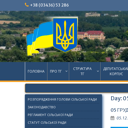
Skip
+38 (03436) 53 286
to
content
СТРУКТУРА
ДЕПУТАТСЬКИ
ГОЛОВНА
ПРО ТГ
ТГ
КОРПУС
Day:
0
РОЗПОРЯДЖЕННЯ ГОЛОВИ СІЛЬСЬКОЇ РАДИ
ЗАКОНОДАВСТВО
05 ГРУ
РЕГЛАМЕНТ СІЛЬСЬКОЇ РАДИ
05.12
СТАТУТ СІЛЬСЬКОЇ РАДИ