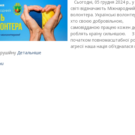
Сьогодні, 05 грудня 2024 р., 
світі відзначають Міжнародний
волонтера. Українські волонтер
хто своєю добровільною,
самовідданою працею кожен д
роблять країну сильнішою. З
початком повномасштабної ро
агресії наша нація об’єдналася 
 рушійну
Детальніше
ни