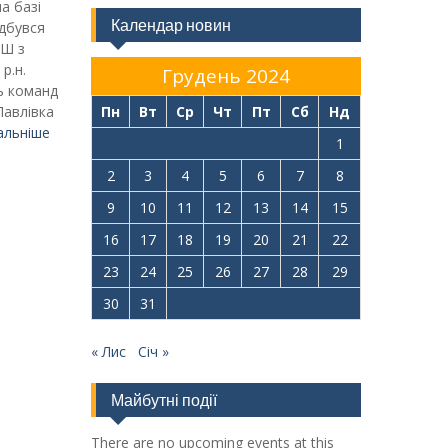
а базі
Календар новин
ідбувся
СШ з
 р.н.
Грудень 2024
ь команд
Павлівка
Пн
Вт
Ср
Чт
Пт
Сб
Нд
альніше
1
2
3
4
5
6
7
8
9
10
11
12
13
14
15
16
17
18
19
20
21
22
23
24
25
26
27
28
29
30
31
« Лис
Січ »
Майбутні події
There are no upcoming events at this