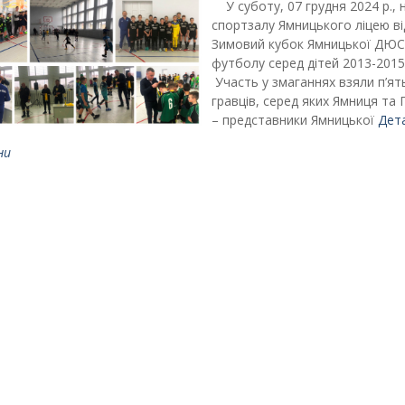
У суботу, 07 грудня 2024 р., н
спортзалу Ямницького ліцею в
Зимовий кубок Ямницької ДЮ
футболу серед дітей 2013-2015
Участь у змаганнях взяли п’ят
гравців, серед яких Ямниця та 
– представники Ямницької
Дет
ни