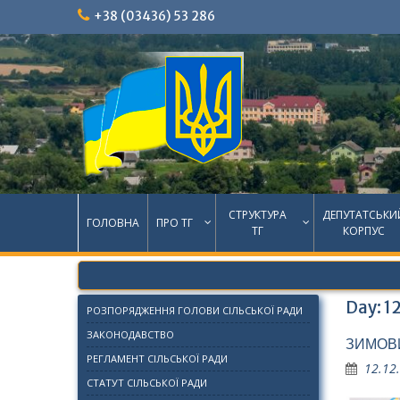
Skip
+38 (03436) 53 286
to
content
СТРУКТУРА
ДЕПУТАТСЬКИ
ГОЛОВНА
ПРО ТГ
ТГ
КОРПУС
Day:
1
РОЗПОРЯДЖЕННЯ ГОЛОВИ СІЛЬСЬКОЇ РАДИ
ЗАКОНОДАВСТВО
ЗИМОВИ
РЕГЛАМЕНТ СІЛЬСЬКОЇ РАДИ
12.12
СТАТУТ СІЛЬСЬКОЇ РАДИ