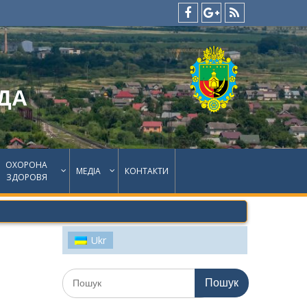
facebook
google
feed
plus
ДА
ОХОРОНА
МЕДІА
КОНТАКТИ
ЗДОРОВЯ
Ukr
Шукати: