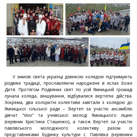
У зимові свята українці дзвінкою колядою підтримують
різдвяні традиції, прославляючи народжене в яслах Боже
Дитя. Протягом Різдвяних свят по усій Ямницькій громаді
лунала коляда, віншування, відбувалися вертепні дійства.
Зокрема, два колоритні колективи завітали з колядою до
Ямницької сільської ради – Вертеп за участю ансамблю
дівчат “Vivo” та учнівської молоді Ямницького ліцею
(керівник Христина Сташенко), а також Вертеп за участю
павлівського молодіжного колективу разом із
представниками Будинку культури с. Павлівка (керівники