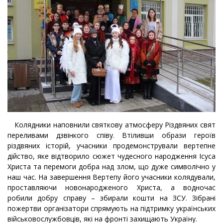
Колядники наповнили святкову атмосферу Різдвяних свят
переливами дзвінкого співу. Втіливши образи героїв
різдвяних історій, учасники продемонстрували вертепне
дійство, яке відтворило сюжет чудесного народження Ісуса
Христа та перемоги добра над злом, що дуже символічно у
наш час. На завершення Вертепу його учасники колядували,
проставляючи новонародженого Христа, а водночас
робили добру справу – збирали кошти на ЗСУ. Зібрані
пожертви організатори спрямують на підтримку українських
військовослужбовців, які на фронті захищають Україну.