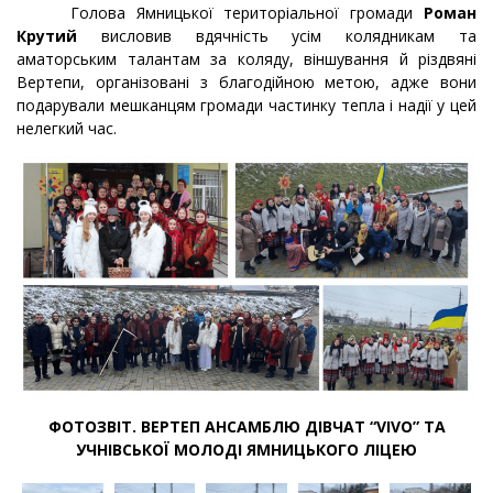
Голова Ямницької територіальної громади
Роман
Крутий
висловив вдячність усім колядникам та
аматорським талантам за коляду, віншування й різдвяні
Вертепи, організовані з благодійною метою, адже вони
подарували мешканцям громади частинку тепла і надії у цей
нелегкий час.
ФОТОЗВІТ. ВЕРТЕП АНСАМБЛЮ ДІВЧАТ “VIVO” ТА
УЧНІВСЬКОЇ МОЛОДІ ЯМНИЦЬКОГО ЛІЦЕЮ